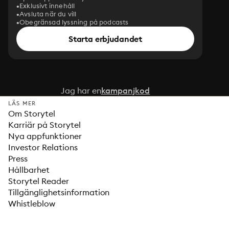
Exklusivt innehåll
Avsluta när du vill
Obegränsad lyssning på podcasts
Starta erbjudandet
Jag har en
kampanjkod
LÄS MER
Om Storytel
Karriär på Storytel
Nya appfunktioner
Investor Relations
Press
Hållbarhet
Storytel Reader
Tillgänglighetsinformation
Whistleblow