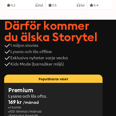
4.2
3.5
4.4
Därför kommer
du älska Storytel
1 miljon stories
Lyssna och läs offline
Exklusiva nyheter varje vecka
Kids Mode (barnsäker miljö)
Populäraste valet
Premium
Lyssna och läs ofta.
169 kr
/månad
1 konto
100 timmar/månad
Exklusivt innehåll