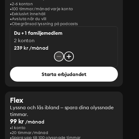
2-6 konton
100 timmar/månad varje konto
Exklusivt innehåll
Avsluta när du vill
Obegränsad lyssning på podcasts
Du + 1 familjemedlem
2 konton
239 kr /månad
Starta erbjudandet
Flex
Lyssna och läs ibland – spara dina olyssnade
timmar.
99 kr
/månad
1 konto
20 timmar/månad
Spara upp till 100 olyssnade timmar