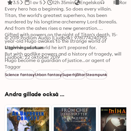
3.5
1 av 5
12h 35min
Engelska
Roma
Every hero has a beginning. So does every villain.

Titan, the world's greatest superhero, has been 
murdered by his longtime archenemy Lord Borealis. 
And from the ashes rises a new generation.

Gifted with powers on the night of Titan's death, 15-
© 2019 Podium Audio (Ljudbok): 9781774240755
year-old Hugo awakes to the strange world of 
superheroes. A world he isn't prepared for.

Utgivningsdatum
But with godlike powers and a history of tragedy, will 
Ljudbok: 22 oktober 2019
Hugo become a guardian of justice...or agent of 
chaos?

Taggar
Warning: Contains moderate swearing and big damn 
Science fantasy
Urban fantasy
Superhjältar
Steampunk
superhero action. If you're not a fan of moderate 
swearing or big damn superhero action, this book 
might not be for you.
Andra gillade också ...