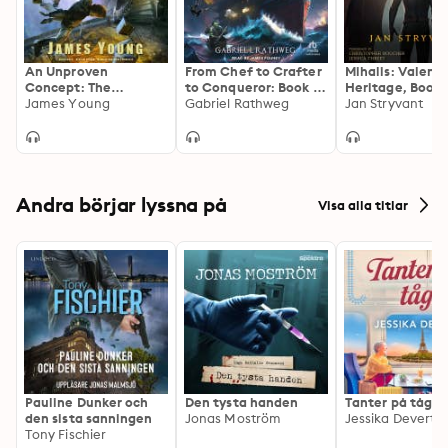
An Unproven
From Chef to Crafter
Mihalis: Valens
Concept: The
to Conqueror: Book 4:
Heritage, Book 
Unfortunate
James Young
Conqueror: Part 1
Gabriel Rathweg
Jan Stryvant
Starwreck of the
Spaceliner Titanic
Andra börjar lyssna på
Visa alla titlar
Pauline Dunker och
Den tysta handen
Tanter på tåg
den sista sanningen
Jonas Moström
Jessika Devert
Tony Fischier