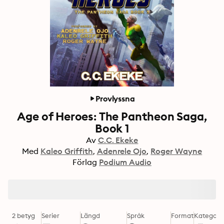
Provlyssna
Age of Heroes: The Pantheon Saga,
Book 1
Av
C.C. Ekeke
Med
Kaleo Griffith
Adenrele Ojo
Roger Wayne
Förlag
Podium Audio
2 betyg
Serier
Längd
Språk
Format
Kategori