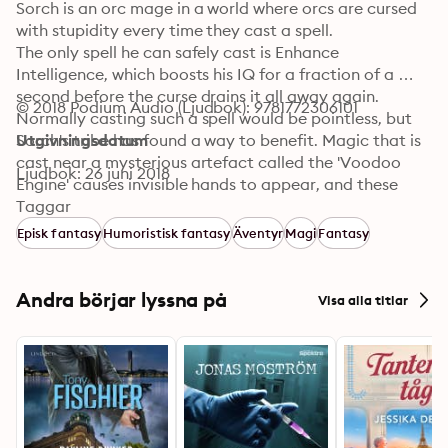
Sorch is an orc mage in a world where orcs are cursed 
with stupidity every time they cast a spell.

The only spell he can safely cast is Enhance 
Intelligence, which boosts his IQ for a fraction of a 
second before the curse drains it all away again.

© 2018 Podium Audio (Ljudbok): 9781772306101
Normally casting such a spell would be pointless, but 
Sorch's tribe has found a way to benefit. Magic that is 
Utgivningsdatum
cast near a mysterious artefact called the 'Voodoo 
Ljudbok: 26 juni 2018
Engine' causes invisible hands to appear, and these 
hands get work done for his tribe. Sorch is a slave to 
Taggar
the Voodoo Engine, casting a single spell over and over 
Episk fantasy
Humoristisk fantasy
Äventyr
Magi
Fantasy
again to avoid being beaten by the chief's warrior 
caste.

While foraging for food on one fateful night, our hero 
Andra börjar lyssna på
Visa alla titlar
happens upon two human mages who are in big 
trouble. He saves their lives, and in return they give him 
an amulet that will make his life easier. Unbeknownst 
to the humans, their gift grants Sorch the power to 
break the cycle of intelligence drain and physical 
abuse. With the help of his friend and mentor, Shaman, 