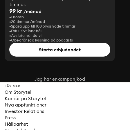
timmar.
99 kr
/månad
1 konto
20 timmar/månad
Spara upp till 100 olyssnade timmar
Exklusivt innehåll
Avsluta när du vill
Obegränsad lyssning på podcasts
Starta erbjudandet
Jag har en
kampanjkod
LÄS MER
Om Storytel
Karriär på Storytel
Nya appfunktioner
Investor Relations
Press
Hållbarhet