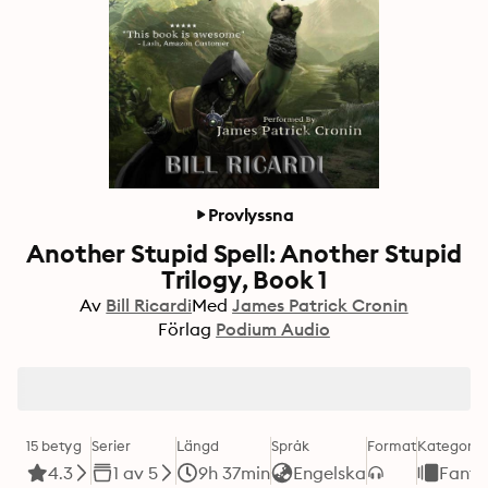
Provlyssna
Another Stupid Spell: Another Stupid
Trilogy, Book 1
Av
Bill Ricardi
Med
James Patrick Cronin
Förlag
Podium Audio
15 betyg
Serier
Längd
Språk
Format
Kategori
4.3
1 av 5
9h 37min
Engelska
Fanta