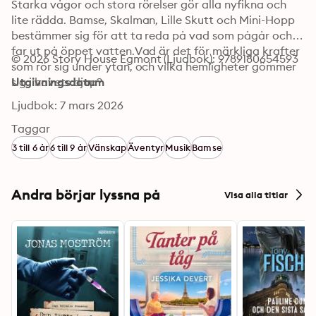
Starka vågor och stora rörelser gör alla nyfikna och 
lite rädda. Bamse, Skalman, Lille Skutt och Mini-Hopp 
bestämmer sig för att ta reda på vad som pågår och 
far ut på öppet vatten.Vad är det för märkliga krafter 
© 2026 Story House Egmont (Ljudbok): 9789180654593
som rör sig under ytan, och vilka hemligheter gömmer 
sig i havets djup?
Utgivningsdatum
Ljudbok: 7 mars 2026
Taggar
3 till 6 år
6 till 9 år
Vänskap
Äventyr
Musik
Bamse
Andra börjar lyssna på
Visa alla titlar