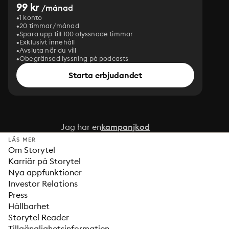
99 kr
/månad
1 konto
20 timmar/månad
Spara upp till 100 olyssnade timmar
Exklusivt innehåll
Avsluta när du vill
Obegränsad lyssning på podcasts
Starta erbjudandet
Jag har en
kampanjkod
LÄS MER
Om Storytel
Karriär på Storytel
Nya appfunktioner
Investor Relations
Press
Hållbarhet
Storytel Reader
Tillgänglighetsinformation