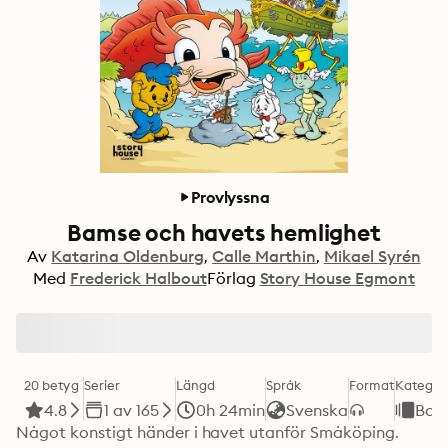
Provlyssna
Bamse och havets hemlighet
Av
Katarina Oldenburg
Calle Marthin
Mikael Syrén
Med
Frederick Halbout
Förlag
Story House Egmont
20 betyg
Serier
Längd
Språk
Format
Kategor
4.8
1 av 165
0h 24min
Svenska
Bar
Något konstigt händer i havet utanför Småköping. 