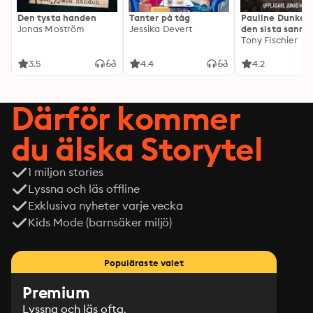
Den tysta handen
Tanter på tåg
Pauline Dunker 
Jonas Moström
Jessika Devert
den sista sanni
Tony Fischier
3.5
4.4
4.2
Därför kommer
du älska Storytel
1 miljon stories
Lyssna och läs offline
Exklusiva nyheter varje vecka
Kids Mode (barnsäker miljö)
Populäraste valet
Premium
Lyssna och läs ofta.