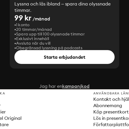
Lyssna och läs ibland – spara dina olyssnade
timmar.
99 kr
/månad
1 konto
20 timmar/månad
Spara upp till 100 olyssnade timmar
Exklusivt innehåll
Avsluta när du vill
Obegränsad lyssning på podcasts
Starta erbjudandet
Jag har en
kampanjkod
SKA
ANVÄNDBARA LÄN
Kontakt och hjä
r
Abonnemang
ier
Köp presentkort
el Original
Lös in presentko
tare
Författarplattf