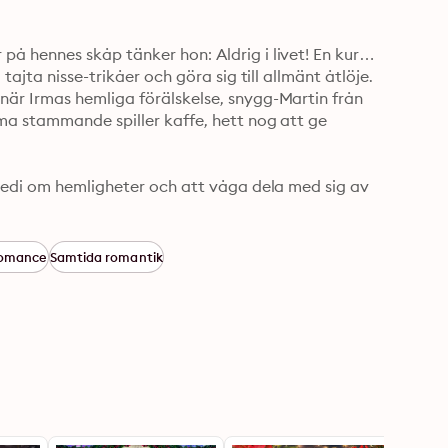
 hennes skåp tänker hon: Aldrig i livet! En kurvig 
ajta nisse-trikåer och göra sig till allmänt åtlöje. 
är Irmas hemliga förälskelse, snygg-Martin från 
ma stammande spiller kaffe, hett nog att ge 


medi om hemligheter och att våga dela med sig av 
romance
Samtida romantik