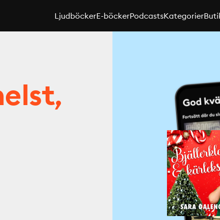
Ljudböcker
E-böcker
Podcasts
Kategorier
Buti
elst,