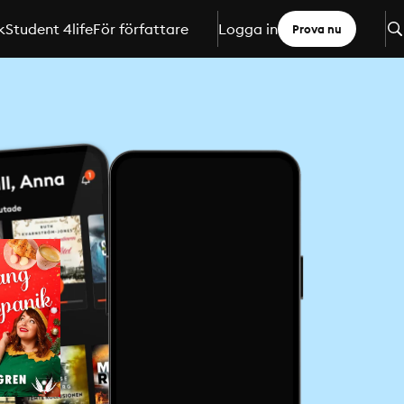
k
Student 4life
För författare
Logga in
Prova nu