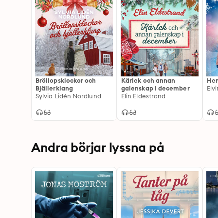
Bröllopsklockor och
Kärlek och annan
Hem
Bjällerklang
galenskap i december
Elv
Sylvia Lidén Nordlund
Elin Eldestrand
Andra börjar lyssna på