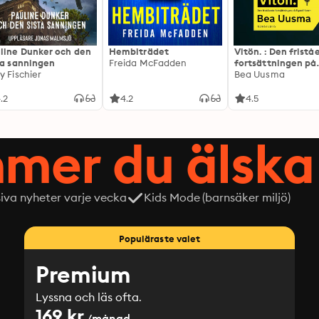
line Dunker och den
Hembiträdet
Vitön. : Den frist
ta sanningen
Freida McFadden
fortsättningen på
y Fischier
Expeditionen
Bea Uusma
.2
4.2
4.5
mer du älska 
siva nyheter varje vecka
Kids Mode (barnsäker miljö)
Populäraste valet
Premium
Lyssna och läs ofta.
169 kr
/månad