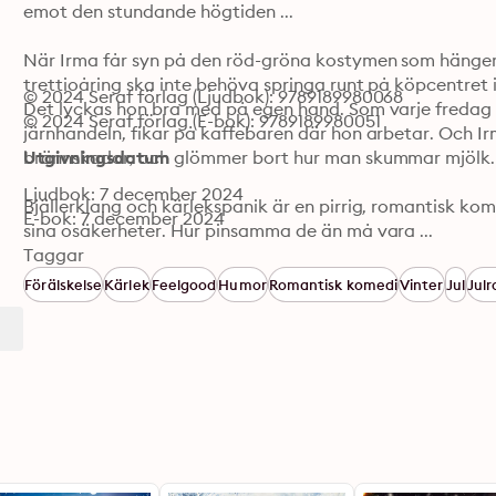
emot den stundande högtiden ...⁠

När Irma får syn på den röd-gröna kostymen som hänger på
trettioåring ska inte behöva springa runt på köpcentret i t
© 2024 Seraf förlag (Ljudbok): 9789189980068
Det lyckas hon bra med på egen hand. Som varje fredag n
© 2024 Seraf förlag (E-bok): 9789189980051
järnhandeln, fikar på kaffebaren där hon arbetar. Och Ir
brännskador, och glömmer bort hur man skummar mjölk. ⁠
Utgivningsdatum
Ljudbok: 7 december 2024
Bjällerklang och kärlekspanik är en pirrig, romantisk ko
E-bok: 7 december 2024
sina osäkerheter. Hur pinsamma de än må vara ...
Taggar
Förälskelse
Kärlek
Feelgood
Humor
Romantisk komedi
Vinter
Jul
Jul