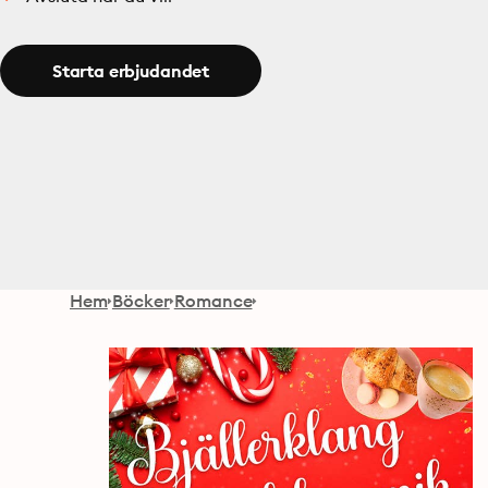
Starta erbjudandet
Hem
Böcker
Romance