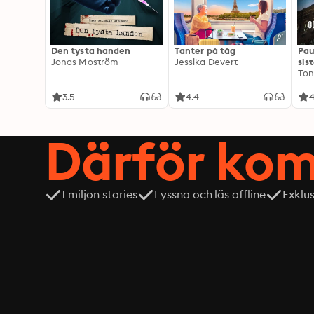
Den tysta handen
Tanter på tåg
Pau
Jonas Moström
Jessika Devert
sis
Ton
3.5
4.4
4
Därför kom
1 miljon stories
Lyssna och läs offline
Exklu