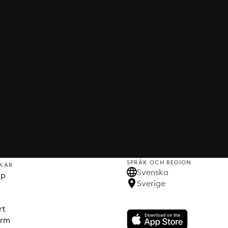
SPRÅK OCH REGION
KAR
Svenska
lp
Sverige
rt
orm