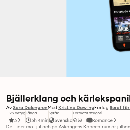
Bjällerklang och kärlekspani
Av
Sara Dalengren
Med
Kristina Dowling
Förlag
Seraf för
128 betyg
Längd
Språk
Format
Kategori
3
3h 4min
Svenska
Romance
Det lider mot jul och på Askängens Köpcentrum är julhande