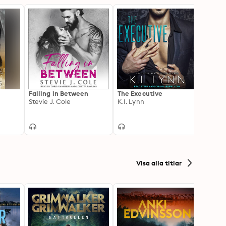
Falling in Between
The Executive
Welco
Stevie J. Cole
K.I. Lynn
Hotel
K.I. L
Visa alla titlar