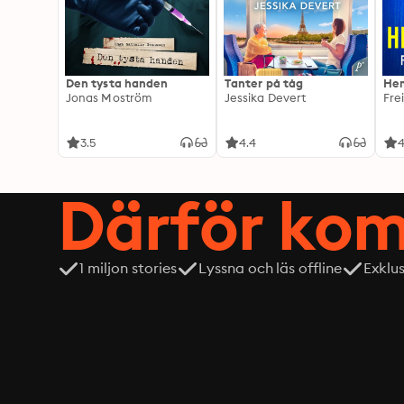
Den tysta handen
Tanter på tåg
Hem
Jonas Moström
Jessika Devert
Fre
3.5
4.4
4
Därför kom
1 miljon stories
Lyssna och läs offline
Exklu