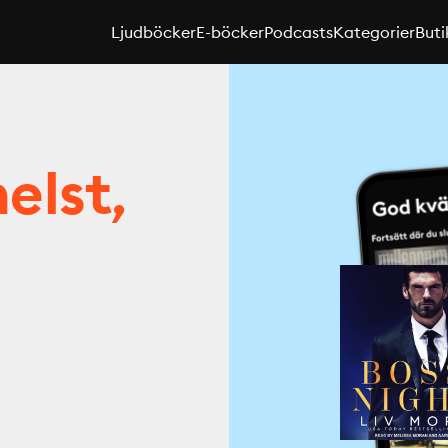
Ljudböcker
E-böcker
Podcasts
Kategorier
Buti
elst,