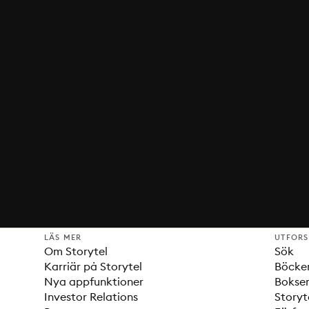
LÄS MER
UTFOR
Om Storytel
Sök
Karriär på Storytel
Böcke
Nya appfunktioner
Bokser
Investor Relations
Storyt