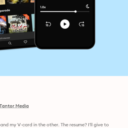
Tantor Media
nd my V-card in the other. The resume? I'll give to 