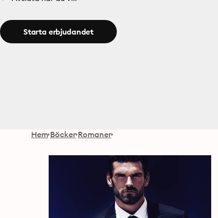
Starta erbjudandet
Hem
Böcker
Romaner