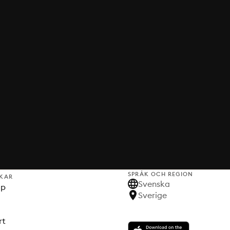
SPRÅK OCH REGION
KAR
Svenska
lp
Sverige
rt