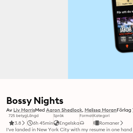
Bossy Nights
Av
Liv Morris
Med
Aaron Shedlock
Melissa Moran
Förlag
725 betyg
Längd
Språk
Format
Kategori
3.8
6h 45min
Engelska
Romaner
I've landed in New York City with my resume in one hand a