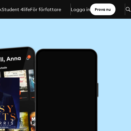
k
Student 4life
För författare
Logga in
Prova nu