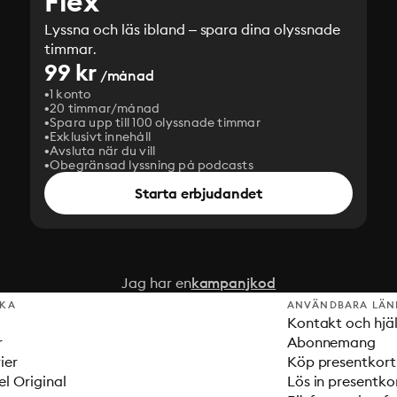
Flex
Lyssna och läs ibland – spara dina olyssnade
timmar.
99 kr
/månad
1 konto
20 timmar/månad
Spara upp till 100 olyssnade timmar
Exklusivt innehåll
Avsluta när du vill
Obegränsad lyssning på podcasts
Starta erbjudandet
Jag har en
kampanjkod
SKA
ANVÄNDBARA LÄN
Kontakt och hjä
r
Abonnemang
ier
Köp presentkort
el Original
Lös in presentko