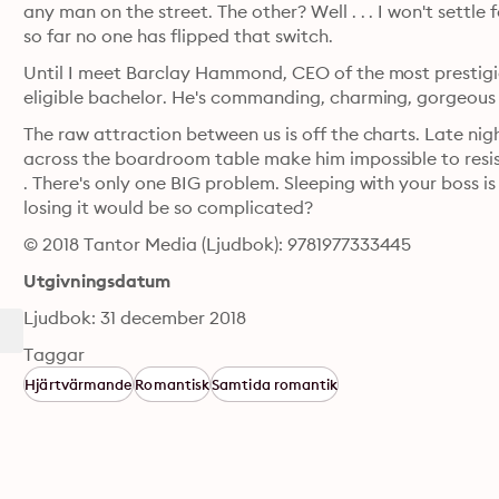
any man on the street. The other? Well . . . I won't settle
so far no one has flipped that switch.
Until I meet Barclay Hammond, CEO of the most prestigio
eligible bachelor. He's commanding, charming, gorgeous .
The raw attraction between us is off the charts. Late nigh
across the boardroom table make him impossible to resist
. There's only one BIG problem. Sleeping with your boss 
losing it would be so complicated?
© 2018 Tantor Media (Ljudbok): 9781977333445
Utgivningsdatum
Ljudbok: 31 december 2018
Taggar
Hjärtvärmande
Romantisk
Samtida romantik