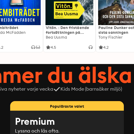
biträdet
Vitön. : Den fristående
Pauline Dunker oc
ida McFadden
fortsättningen på
sista sanningen
Expeditionen
Bea Uusma
Tony Fischier
.2
4.5
4.2
mer du älska 
siva nyheter varje vecka
Kids Mode (barnsäker miljö)
Populäraste valet
Premium
Lyssna och läs ofta.