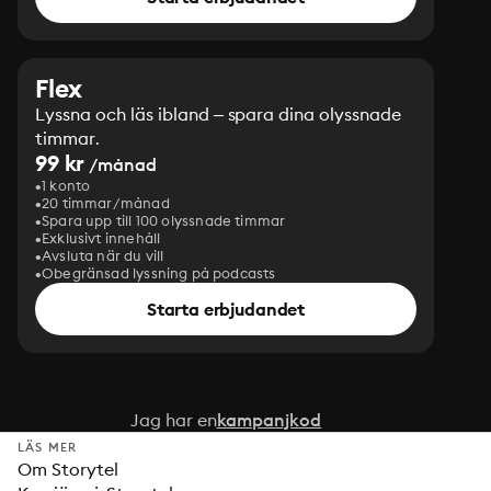
Flex
Lyssna och läs ibland – spara dina olyssnade
timmar.
99 kr
/månad
1 konto
20 timmar/månad
Spara upp till 100 olyssnade timmar
Exklusivt innehåll
Avsluta när du vill
Obegränsad lyssning på podcasts
Starta erbjudandet
Jag har en
kampanjkod
LÄS MER
Om Storytel