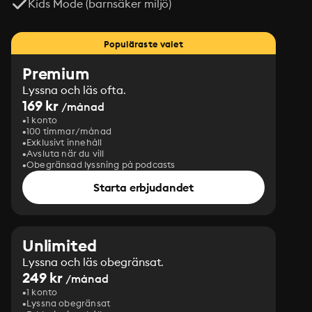
Kids Mode (barnsäker miljö)
Populäraste valet
Premium
Lyssna och läs ofta.
169 kr
/månad
1 konto
100 timmar/månad
Exklusivt innehåll
Avsluta när du vill
Obegränsad lyssning på podcasts
Starta erbjudandet
Unlimited
Lyssna och läs obegränsat.
249 kr
/månad
1 konto
Lyssna obegränsat