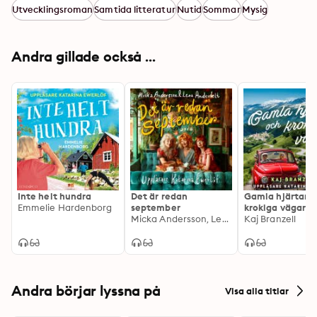
Utvecklingsroman
Samtida litteratur
Nutid
Sommar
Mysig
Andra gillade också ...
Inte helt hundra
Det är redan
Gamla hjärtan 
Emmelie Hardenborg
september
krokiga vägar
Micka Andersson, Lena Anderfelt
Kaj Branzell
Andra börjar lyssna på
Visa alla titlar