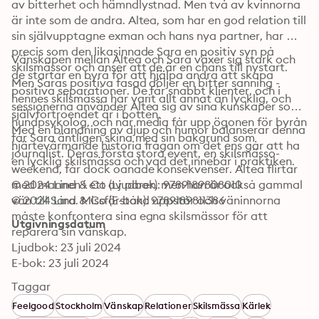
av bitterhet och hämndlystnad. Men två av kvinnorna 
är inte som de andra. Altea, som har en god relation till 
sin självupptagne exman och hans nya partner, har 
precis som den likasinnade Sara en positiv syn på 
Vänskapen mellan Altea och Sara växer sig stark och 
skilsmässor och anser att de är en chans till nystart. 
de startar en byrå för att hjälpa andra att skapa 
Men Saras positiva fasad döljer en bitter sanning - 
positiva separationer. De får snabbt klienter, och i 
hennes skilsmässa har varit allt annat än lycklig, och 
sessionerna använder Altea sig av sina kunskaper som 
självförtroendet är i botten.
hundpsykolog, och när media får upp ögonen för byrån 
Med en blandning av djup och humor balanserar denna 
får Sara äntligen skina med sin bakgrund som 
hjärtevärmande historia frågan om det ens går att ha 
journalist. Deras första stora event, en skilsmässo-
en lycklig skilsmässa och vad det innebär i praktiken.
weekend, får dock oanade konsekvenser. Altea flirtar 
med mannen i ett av paren, men han är också gammal 
© 2024 Lind & Co (Ljudbok): 9789189808010
vän till Sara. Missförstånd uppstår och väninnorna 
© 2024 Lind & Co (E-bok): 9789189811386
måste konfrontera sina egna skilsmässor för att 
Utgivningsdatum
reparera sin vänskap.
Ljudbok: 23 juli 2024
E-bok: 23 juli 2024
Taggar
Feelgood
Stockholm
Vänskap
Relationer
Skilsmässa
Kärlek