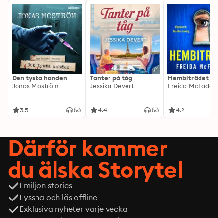
Den tysta handen
Tanter på tåg
Hembiträdet
Jonas Moström
Jessika Devert
Freida McFadde
3.5
4.4
4.2
Därför kommer
du älska Storytel
1 miljon stories
Lyssna och läs offline
Exklusiva nyheter varje vecka