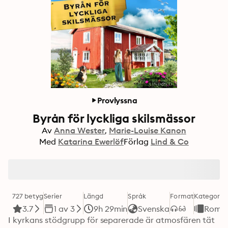
Provlyssna
Byrån för lyckliga skilsmässor
Av
Anna Wester
Marie-Louise Kanon
Med
Katarina Ewerlöf
Förlag
Lind & Co
727 betyg
Serier
Längd
Språk
Format
Kategori
3.7
1 av 3
9h 29min
Svenska
Roma
I kyrkans stödgrupp för separerade är atmosfären tät 