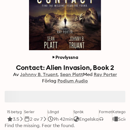
Provlyssna
Contact: Alien Invasion, Book 2
Av
Johnny B. Truant
Sean Platt
Med
Ray Porter
Förlag
Podium Audio
15 betyg
Serier
Längd
Språk
Format
Kategori
3.5
2 av 7
9h 42min
Engelska
Scien
Find the missing. Fear the found.
