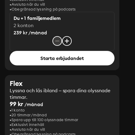
Avsluta när du vill
Obegränsad lyssning på podcasts
Du + 1 familjemedlem
2 konton
239 kr /månad
Starta erbjudandet
Flex
Lyssna och läs ibland – spara dina olyssnade
timmar.
99 kr
/månad
1 konto
20 timmar/månad
Spara upp till 100 olyssnade timmar
Exklusivt innehåll
Avsluta när du vill
Obegränsad lyssning på podcasts