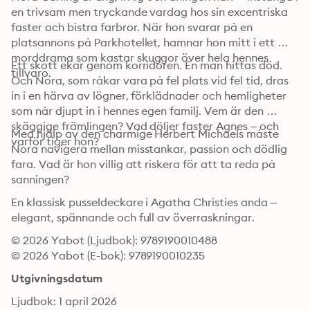
en trivsam men tryckande vardag hos sin excentriska 
faster och bistra farbror. När hon svarar på en 
platsannons på Parkhotellet, hamnar hon mitt i ett 
morddrama som kastar skuggor över hela hennes 
Ett skott ekar genom korridoren. En man hittas död. 
tillvaro.
Och Nora, som råkar vara på fel plats vid fel tid, dras 
in i en härva av lögner, förklädnader och hemligheter 
som når djupt in i hennes egen familj. Vem är den 
skäggige främlingen? Vad döljer faster Agnes – och 
Med hjälp av den charmige Herbert Michaels måste 
varför tiger hon?
Nora navigera mellan misstankar, passion och dödlig 
fara. Vad är hon villig att riskera för att ta reda på 
sanningen?
En klassisk pusseldeckare i Agatha Christies anda – 
elegant, spännande och full av överraskningar.
© 2026 Yabot (Ljudbok): 9789190010488
© 2026 Yabot (E-bok): 9789190010235
Utgivningsdatum
Ljudbok: 1 april 2026