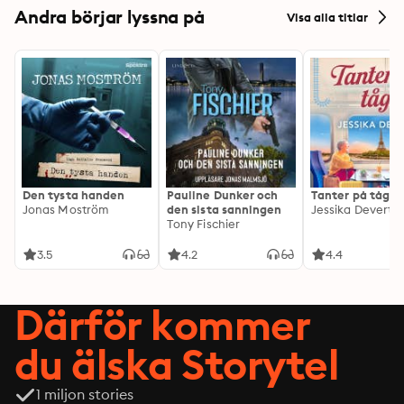
Andra börjar lyssna på
Visa alla titlar
Den tysta handen
Pauline Dunker och
Tanter på tåg
Jonas Moström
den sista sanningen
Jessika Devert
Tony Fischier
3.5
4.2
4.4
Därför kommer
du älska Storytel
1 miljon stories