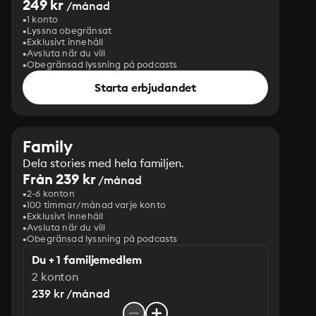
249 kr
/månad
1 konto
Lyssna obegränsat
Exklusivt innehåll
Avsluta när du vill
Obegränsad lyssning på podcasts
Starta erbjudandet
Family
Dela stories med hela familjen.
Från 239 kr
/månad
2-6 konton
100 timmar/månad varje konto
Exklusivt innehåll
Avsluta när du vill
Obegränsad lyssning på podcasts
Du + 1 familjemedlem
2 konton
239 kr /månad