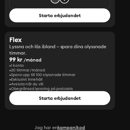
Starta erbjudandet
Flex
Lyssna och läs ibland – spara dina olyssnade
timmar.
99 kr
/månad
1 konto
20 timmar/månad
Spara upp till 100 olyssnade timmar
Exklusivt innehåll
Avsluta när du vill
Obegränsad lyssning på podcasts
Starta erbjudandet
Jag har en
kampanjkod