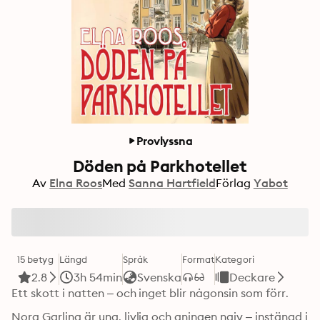
Provlyssna
Döden på Parkhotellet
Av
Elna Roos
Med
Sanna Hartfield
Förlag
Yabot
15 betyg
Längd
Språk
Format
Kategori
2.8
3h 54min
Svenska
Deckare
Ett skott i natten – och inget blir någonsin som förr.
Nora Garling är ung, livlig och aningen naiv – instängd i 