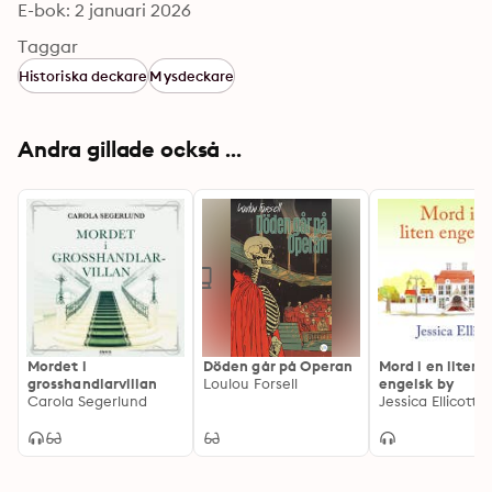
E-bok: 2 januari 2026
Taggar
Historiska deckare
Mysdeckare
Andra gillade också ...
Mordet i
Döden går på Operan
Mord i en liten
grosshandlarvillan
Loulou Forsell
engelsk by
Carola Segerlund
Jessica Ellicott