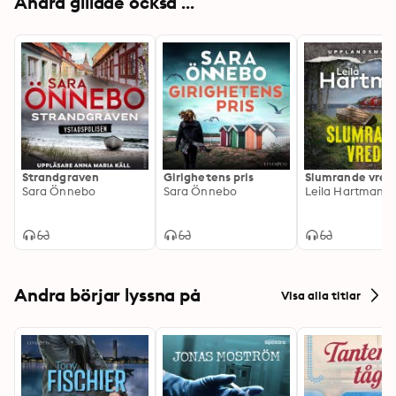
Andra gillade också ...
Strandgraven
Girighetens pris
Slumrande vred
Sara Önnebo
Sara Önnebo
Leila Hartman
Andra börjar lyssna på
Visa alla titlar