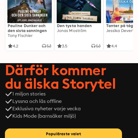
Pauline Dunker och
Den tysta handen
Tanter på tåg
den sista sanningen
Jonas Moström
Jessika Devert
Tony Fischier
4.2
3.5
4.4
Därför kommer
du älska Storytel
1 miljon stories
Lyssna och läs offline
Exklusiva nyheter varje vecka
Kids Mode (barnsäker miljö)
Populäraste valet