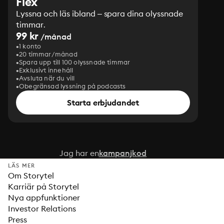
Flex
Lyssna och läs ibland – spara dina olyssnade
timmar.
99 kr
/månad
1 konto
20 timmar/månad
Spara upp till 100 olyssnade timmar
Exklusivt innehåll
Avsluta när du vill
Obegränsad lyssning på podcasts
Starta erbjudandet
Jag har en
kampanjkod
LÄS MER
Om Storytel
Karriär på Storytel
Nya appfunktioner
Investor Relations
Press