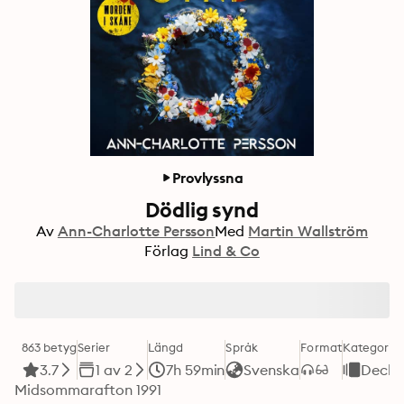
Provlyssna
Dödlig synd
Av
Ann-Charlotte Persson
Med
Martin Wallström
Förlag
Lind & Co
863 betyg
Serier
Längd
Språk
Format
Kategori
3.7
1 av 2
7h 59min
Svenska
Decka
Midsommarafton 1991
