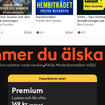
line Dunker och den
Hembiträdet
Vitön. : Den frist
ta sanningen
Freida McFadden
fortsättningen på
y Fischier
Expeditionen
Bea Uusma
.2
4.2
4.5
mer du älska 
siva nyheter varje vecka
Kids Mode (barnsäker miljö)
Populäraste valet
Premium
Lyssna och läs ofta.
169 kr
/månad