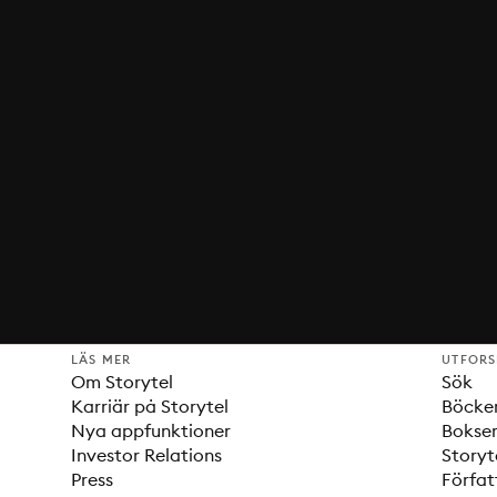
LÄS MER
UTFOR
Om Storytel
Sök
Karriär på Storytel
Böcke
Nya appfunktioner
Bokser
Investor Relations
Storyt
Press
Förfat