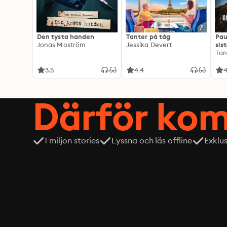
Den tysta handen
Tanter på tåg
Pau
Jonas Moström
Jessika Devert
sis
Ton
3.5
4.4
4
Därför kom
1 miljon stories
Lyssna och läs offline
Exklu