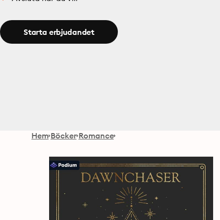
Starta erbjudandet
Hem
Böcker
Romance