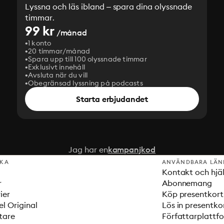
Lyssna och läs ibland – spara dina olyssnade
timmar.
99 kr
/månad
1 konto
20 timmar/månad
Spara upp till 100 olyssnade timmar
Exklusivt innehåll
Avsluta när du vill
Obegränsad lyssning på podcasts
Starta erbjudandet
Jag har en
kampanjkod
SKA
ANVÄNDBARA LÄN
Kontakt och hjä
r
Abonnemang
ier
Köp presentkort
el Original
Lös in presentko
tare
Författarplattf