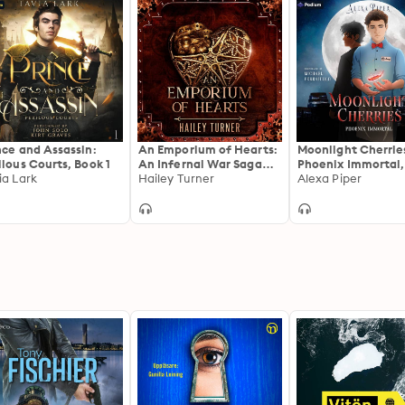
nce and Assassin:
An Emporium of Hearts:
Moonlight Cherrie
ilous Courts, Book 1
An Infernal War Saga
Phoenix Immortal,
ia Lark
Novella
Hailey Turner
1
Alexa Piper