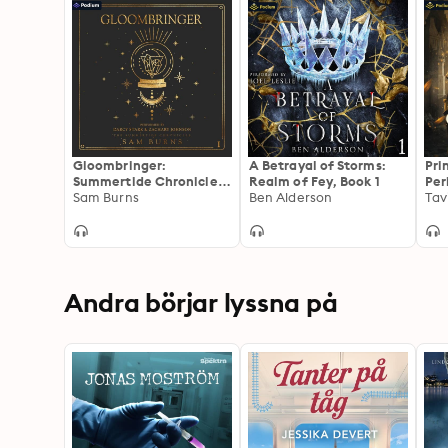
Gloombringer:
A Betrayal of Storms:
Pri
Summertide Chronicles,
Realm of Fey, Book 1
Per
Book 1
Sam Burns
Ben Alderson
Tav
Andra börjar lyssna på