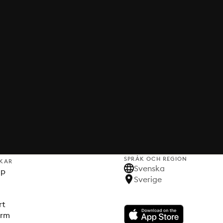
SPRÅK OCH REGION
KAR
Svenska
lp
Sverige
rt
orm