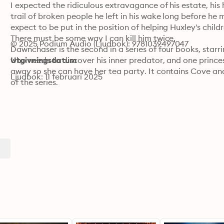
I expected the ridiculous extravagance of his estate, his 
trail of broken people he left in his wake long before he
expect to be put in the position of helping Huxley's childr
There must be some way I can kill him twice.

© 2025 Podium Audio (Ljudbok): 9781039497047
Dawnchaser is the second in a series of four books, starri
who needs to discover his inner predator, and one princes
Utgivningsdatum
away so she can have her tea party. It contains Cove and
Ljudbok: 11 februari 2025
of the series.