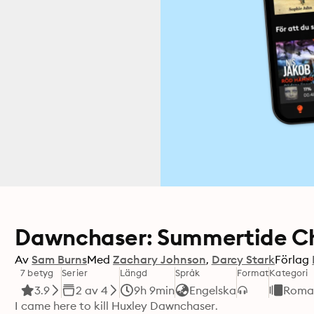
Dawnchaser: Summertide Chr
Av
Sam Burns
Med
Zachary Johnson
Darcy Stark
Förlag
7 betyg
Serier
Längd
Språk
Format
Kategori
3.9
2 av 4
9h 9min
Engelska
Roma
I came here to kill Huxley Dawnchaser.
