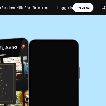
k
Student 4life
För författare
Logga in
Prova nu