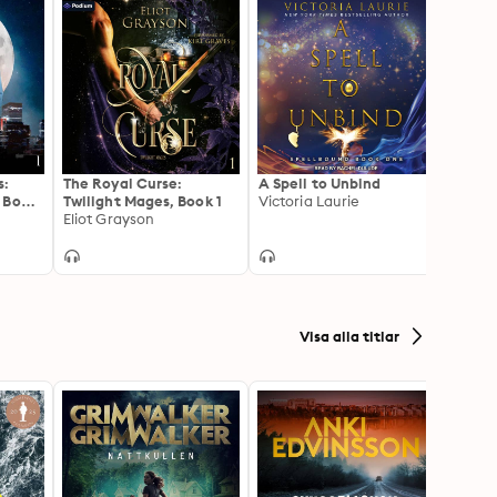
s:
The Royal Curse:
A Spell to Unbind
SOS H
 Book
Twilight Mages, Book 1
Victoria Laurie
Super
Eliot Grayson
Stay!
Adam
Visa alla titlar