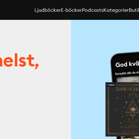
Ljudböcker
E-böcker
Podcasts
Kategorier
Buti
elst,