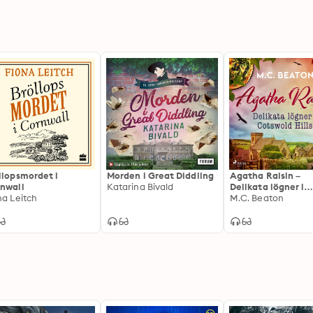
llopsmordet i
Morden i Great Diddling
Agatha Raisin –
nwall
Katarina Bivald
Delikata lögner i
na Leitch
Cotswold Hills
M.C. Beaton