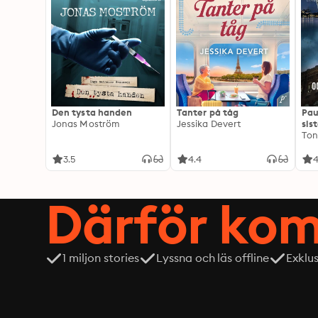
Den tysta handen
Tanter på tåg
Pau
Jonas Moström
Jessika Devert
sis
Ton
3.5
4.4
4
Därför kom
1 miljon stories
Lyssna och läs offline
Exklu