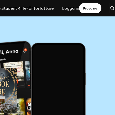
k
Student 4life
För författare
Logga in
Prova nu