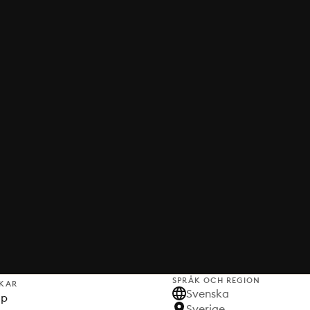
SPRÅK OCH REGION
KAR
Svenska
lp
Sverige