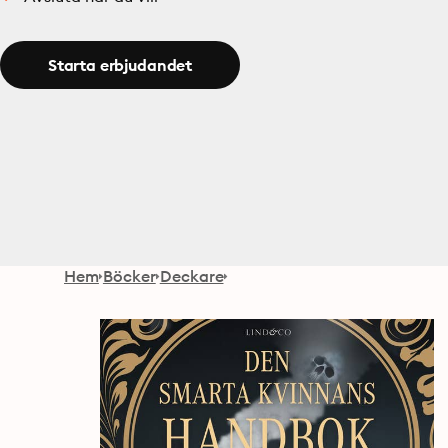
Starta erbjudandet
Hem
Böcker
Deckare