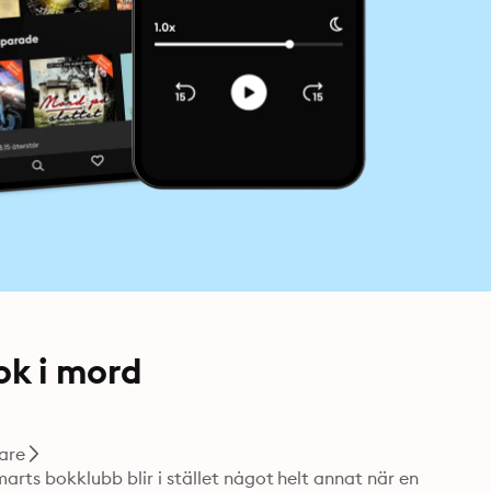
k i mord
are
rts bokklubb blir i stället något helt annat när en 