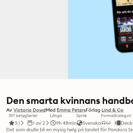
Den smarta kvinnans handbo
Av
Victoria Dowd
Med
Emma Peters
Förlag
Lind & Co
397 betyg
Serier
Längd
Språk
Format
Kategori
3.1
1 av 2
9h 48min
Svenska
Deck
Det som skulle bli en mysig helg på landet för Pandora Sma