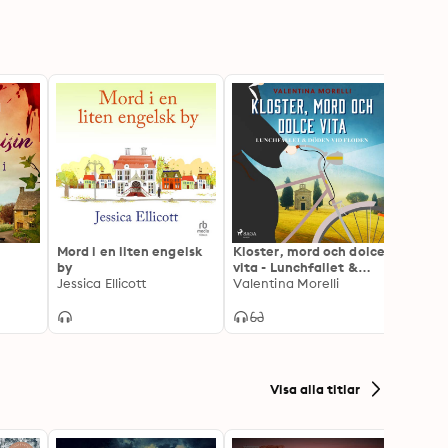
Mord i en liten engelsk
Kloster, mord och dolce
Morde
by
vita - Lunchfallet &
hattm
Jessica Ellicott
Döden vid floden
Valentina Morelli
Jessic
Visa alla titlar