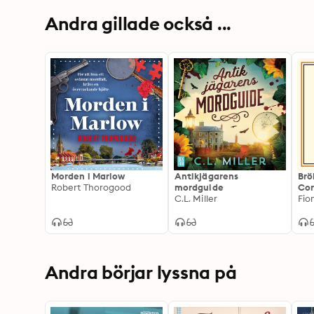
Andra gillade också ...
Morden i Marlow
Antikjägarens
Brö
Robert Thorogood
mordguide
Cor
C.L. Miller
Fio
Andra börjar lyssna på