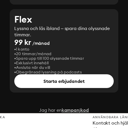
Flex
Lyssna och läs ibland – spara dina olyssnade
timmar.
99 kr
/månad
1 konto
20 timmar/månad
Spara upp till 100 olyssnade timmar
Exklusivt innehåll
Avsluta när du vill
Obegränsad lyssning på podcasts
Starta erbjudandet
Jag har en
kampanjkod
SKA
ANVÄNDBARA LÄN
Kontakt och hjä