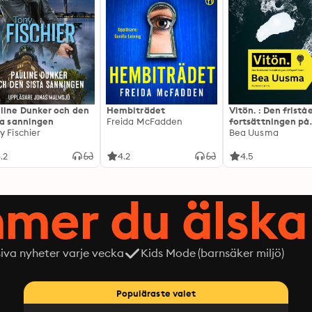
line Dunker och den
Hembiträdet
Vitön. : Den frist
ta sanningen
Freida McFadden
fortsättningen på
y Fischier
Expeditionen
Bea Uusma
.2
4.2
4.5
mer du älska 
siva nyheter varje vecka
Kids Mode (barnsäker miljö)
Populäraste valet