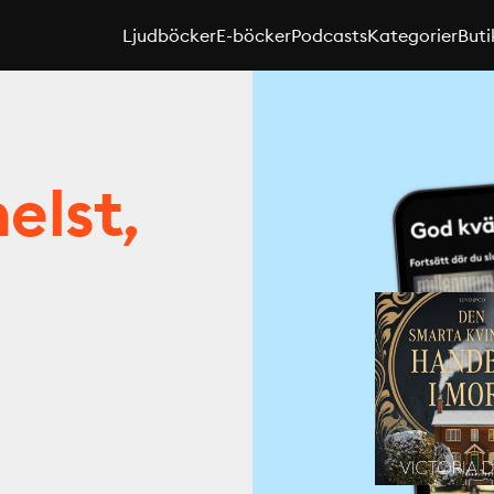
Ljudböcker
E-böcker
Podcasts
Kategorier
Buti
elst,