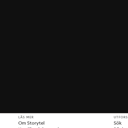
LÄS MER
UTFOR
Om Storytel
Sök