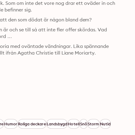
ik. Som om inte det vore nog drar ett oväder in och 
e befinner sig.
så att den som dödat är någon bland dem?
och se till så att inte fler offer skördas. Vad 
mord …
toria med oväntade vändningar. Lika spännande 
lt ifrån Agatha Christie till Liane Moriarty.
re
Humor
Roliga deckare
Landsbygd
Hotell
Snö
Storm
Nutid