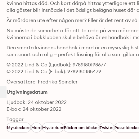
kvinna hittas död. Och kort därpå hittas ytterligare ett l
alla gäster blir insnöade i det ödsligt belägna huset där d
Är mördaren ute efter någon mer? Eller är det rent av 
Nu måste de samarbeta för att ta reda på vem mördaren är 
kvinnorna i bokklubben skulle behöva är en handbok i 
Den smarta kvinnans handbok i mord är en mysryslig his
som smart och rolig – perfekt läsning för alla som gillar al
© 2022 Lind & Co (Ljudbok): 9789180198677
© 2022 Lind & Co (E-bok): 9789180185479
Översättare: Fredrika Spindler
Utgivningsdatum
Ljudbok: 24 oktober 2022
E-bok: 24 oktober 2022
Taggar
Mysdeckare
Mord
Mysterium
Böcker om böcker
Twister
Pusseldecka