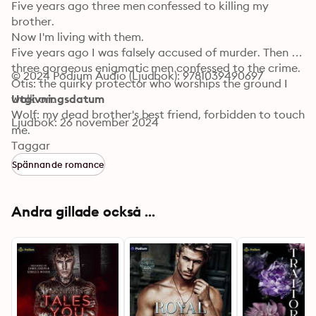
Five years ago three men confessed to killing my 
brother.

Now I'm living with them.

Five years ago I was falsely accused of murder. Then 
three gorgeous enigmatic men confessed to the crime.

© 2024 Podium Audio (Ljudbok): 9781039490697
Otis: the quirky protector who worships the ground I 
walk on.

Utgivningsdatum
Wolf: my dead brother's best friend, forbidden to touch 
Ljudbok: 26 november 2024
me.

Jace: the bully who despises me.

Taggar
The newspapers called them the Blackwell Beasts. 
Spännande romance
Were they scapegoats for someone else's crime?

Or is one—or all of them—a killer?

Now that we're living together, I'm prepared for any 
Andra gillade också ...
possibility—except falling for the three men who may 
have murdered my brother.