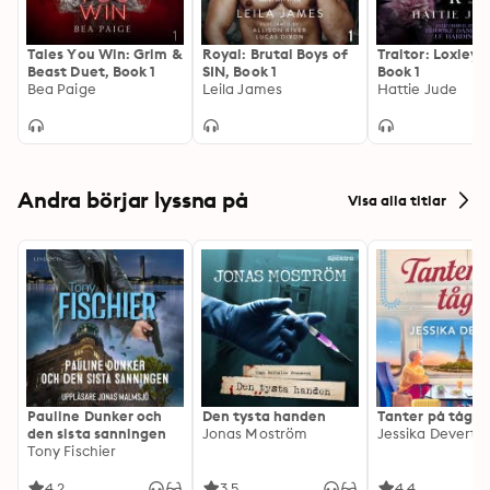
Tales You Win: Grim &
Royal: Brutal Boys of
Traitor: Loxley 
Beast Duet, Book 1
SIN, Book 1
Book 1
Bea Paige
Leila James
Hattie Jude
Andra börjar lyssna på
Visa alla titlar
Pauline Dunker och
Den tysta handen
Tanter på tåg
den sista sanningen
Jonas Moström
Jessika Devert
Tony Fischier
4.2
3.5
4.4