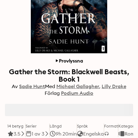
Provlyssna
Gather the Storm: Blackwell Beasts,
Book 1
Av
Sadie Hunt
Med
Michael Gallagher
Lilly Drake
Förlag
Podium Audio
14 betyg
Serier
Längd
Språk
Format
Kategori
3.5
1 av 3
9h 20min
Engelska
Roma