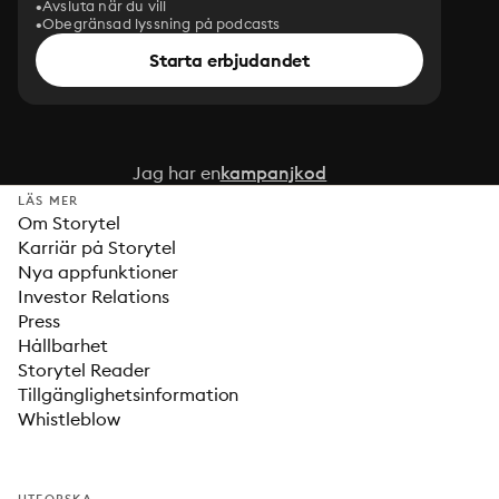
Avsluta när du vill
Obegränsad lyssning på podcasts
Starta erbjudandet
Jag har en
kampanjkod
LÄS MER
Om Storytel
Karriär på Storytel
Nya appfunktioner
Investor Relations
Press
Hållbarhet
Storytel Reader
Tillgänglighetsinformation
Whistleblow