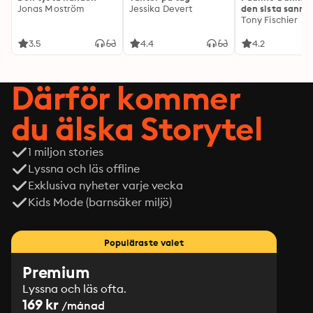
Jonas Moström
Jessika Devert
den sista sanni
Tony Fischier
3.5
4.4
4.2
Därför kommer
du älska Storytel
1 miljon stories
Lyssna och läs offline
Exklusiva nyheter varje vecka
Kids Mode (barnsäker miljö)
Populäraste valet
Premium
Lyssna och läs ofta.
169 kr
/månad