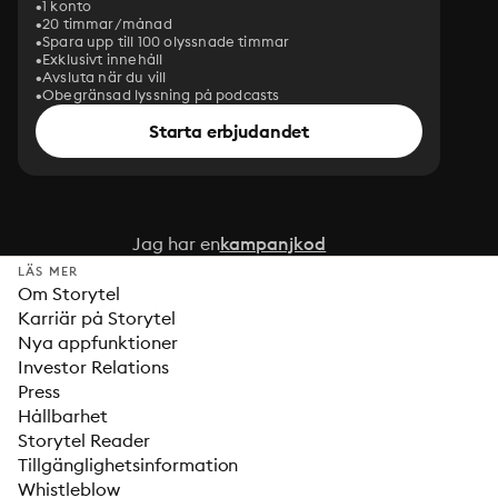
1 konto
20 timmar/månad
Spara upp till 100 olyssnade timmar
Exklusivt innehåll
Avsluta när du vill
Obegränsad lyssning på podcasts
Starta erbjudandet
Jag har en
kampanjkod
LÄS MER
Om Storytel
Karriär på Storytel
Nya appfunktioner
Investor Relations
Press
Hållbarhet
Storytel Reader
Tillgänglighetsinformation
Whistleblow