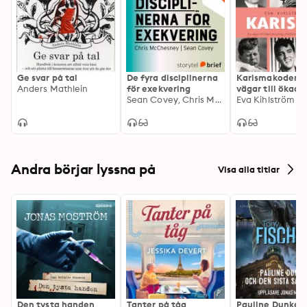
Ge svar på tal
De fyra disciplinerna
Karismakoden : 
Anders Mathlein
för exekvering
vägar till ökad
Sean Covey, Chris McChesney
personlig utstrå
Eva Kihlström
Andra börjar lyssna på
Visa alla titlar
Den tysta handen
Tanter på tåg
Pauline Dunker 