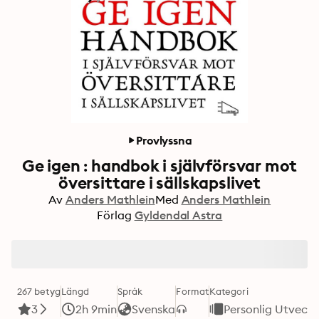
Provlyssna
Ge igen : handbok i självförsvar mot
översittare i sällskapslivet
Av
Anders Mathlein
Med
Anders Mathlein
Förlag
Gyldendal Astra
267 betyg
Längd
Språk
Format
Kategori
3
2h 9min
Svenska
Personlig Utveckl