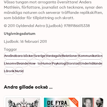
Vässa tungan mot arroganta översittare! Anders 
Mathlein, författare, journalist och tecknare, synar den 
mänskliga naturen och serverar träffande replikskiften, 
som bäddar för tillplattning och skratt.
© 2011 Gyldendal Astra (Ljudbok): 9789186615338
Utgivningsdatum
Ljudbok: 16 februari 2011
Taggar
Användbara böcker
Sverige
Vardagsliv
Relationer
Kommunikation
Livsomvälvande
How- to
Humor
Psykologi
Storstad
Underhållande
Lärorik
Nutid
Andra gillade också ...