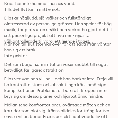
Kaos hör inte hemma i hennes värld.

Tills det flyttar in mitt emot.
Elias är högljudd, självsäker och fullständigt 
ointresserad av personliga gränser. Han spelar för hög 
musik, tar plats utan ursäkt och verkar ha gjort det till 
sitt personliga projekt att riva ner Frejas 
välkontrollerade tillvaro, ett leende i taget.
När hon till slut stormar över för att säga ifrån väntar 
hon sig ett bråk.

Inte gnistor.
Det som börjar som irritation växer snabbt till något 
betydligt farligare: attraktion.
Elias vet vad han vill ha – och han backar inte. Freja vill 
ha kontroll, distans och absolut inga känslomässiga 
komplikationer. Problemet är bara att kroppen inte 
bryr sig om dessa planer, och hjärtat ännu mindre.
Mellan sena konfrontationer, oväntade möten och en 
korridor som plötsligt känns alldeles för trång för två 
envisa viljor, börjar Frejas perfekt uppbyggda liv att 