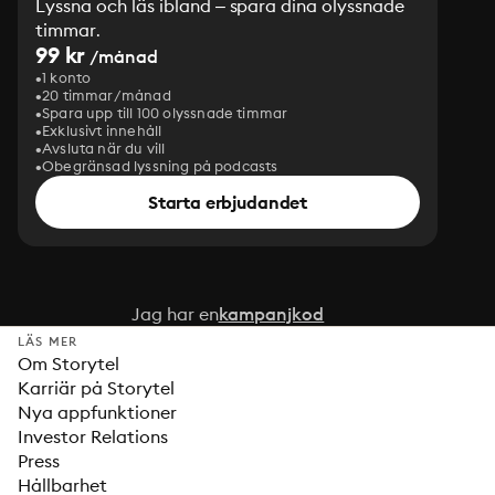
Lyssna och läs ibland – spara dina olyssnade
timmar.
99 kr
/månad
1 konto
20 timmar/månad
Spara upp till 100 olyssnade timmar
Exklusivt innehåll
Avsluta när du vill
Obegränsad lyssning på podcasts
Starta erbjudandet
Jag har en
kampanjkod
LÄS MER
Om Storytel
Karriär på Storytel
Nya appfunktioner
Investor Relations
Press
Hållbarhet