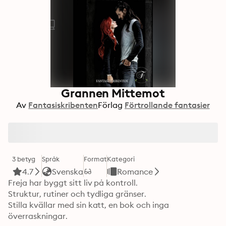
Grannen Mittemot
Av
Fantasiskribenten
Förlag
Förtrollande fantasier
3 betyg
Språk
Format
Kategori
4.7
Svenska
Romance
Freja har byggt sitt liv på kontroll.

Struktur, rutiner och tydliga gränser.

Stilla kvällar med sin katt, en bok och inga 
överraskningar.