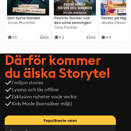
Den tysta handen
Pauline Dunker och
Tanter på tåg
Jonas Moström
den sista sanningen
Jessika Devert
Tony Fischier
3.5
4.2
4.4
Därför kommer
du älska Storytel
1 miljon stories
Lyssna och läs offline
Exklusiva nyheter varje vecka
Kids Mode (barnsäker miljö)
Populäraste valet