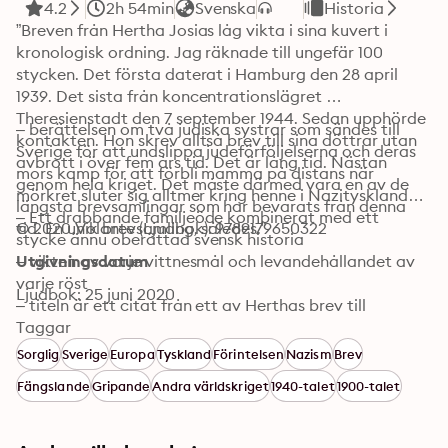
4.2
2h 54min
Svenska
Historia
”Breven från Hertha Josias låg vikta i sina kuvert i 
kronologisk ordning. Jag räknade till ungefär 100 
stycken. Det första daterat i Hamburg den 28 april 
1939. Det sista från koncentrationslägret 
Theresienstadt den 7 september 1944. Sedan upphörde 
– berättelsen om två judiska systrar som sändes till 
kontakten. Hon skrev alltså brev till sina döttrar utan 
Sverige för att undslippa judeförföljelserna och deras 
avbrott i över fem års tid. Det är lång tid. Nästan 
mors kamp för att förbli mamma på distans när 
genom hela kriget. Det måste därmed vara en av de 
mörkret sluter sig alltmer kring henne i Nazityskland

längsta brevsamlingar som har bevarats från denna 
– Ett drabbande familjeöde kombinerat med ett 
tid. En unik brevsamling, således.”
© 2020 Volante (Ljudbok): 9789179650322
stycke ännu oberättad svensk historia 

– vikten av varje vittnesmål och levandehållandet av 
Utgivningsdatum
varje röst

Ljudbok: 25 juni 2020
– titeln är ett citat från ett av Herthas brev till 
döttrarna sommaren 1942
Taggar
Sorglig
Sverige
Europa
Tyskland
Förintelsen
Nazism
Brev
Fängslande
Gripande
Andra världskriget
1940-talet
1900-talet