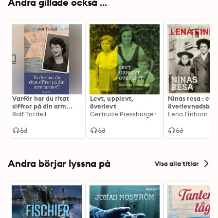
Andra gillade också ...
Varför har du ritat
Levt, upplevt,
Ninas resa : en
siffror på din arm
överlevt
överlevnadsber
farmor?
Rolf Tardell
Gertrude Pressburger
e
Lena Einhorn
Andra börjar lyssna på
Visa alla titlar