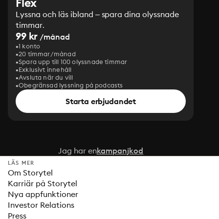
Flex
Lyssna och läs ibland – spara dina olyssnade
timmar.
99 kr
/månad
1 konto
20 timmar/månad
Spara upp till 100 olyssnade timmar
Exklusivt innehåll
Avsluta när du vill
Obegränsad lyssning på podcasts
Starta erbjudandet
Jag har en
kampanjkod
LÄS MER
Om Storytel
Karriär på Storytel
Nya appfunktioner
Investor Relations
Press