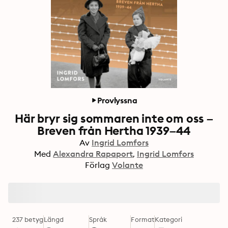
Provlyssna
Här bryr sig sommaren inte om oss –
Breven från Hertha 1939–44
Av
Ingrid Lomfors
Med
Alexandra Rapaport
Ingrid Lomfors
Förlag
Volante
237 betyg
Längd
Språk
Format
Kategori