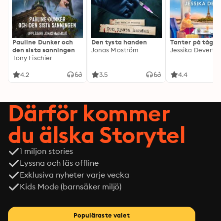
Pauline Dunker och
Den tysta handen
Tanter på tåg
den sista sanningen
Jonas Moström
Jessika Devert
Tony Fischier
4.2
3.5
4.4
Därför kommer
du älska Storytel
1 miljon stories
Lyssna och läs offline
Exklusiva nyheter varje vecka
Kids Mode (barnsäker miljö)
Populäraste valet