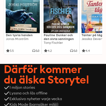
Den tysta handen
Pauline Dunker och
Tanter på tåg
Jonas Moström
den sista sanningen
Jessika Devert
Tony Fischier
3.5
4.2
4.4
Därför kommer
du älska Storytel
1 miljon stories
Lyssna och läs offline
Exklusiva nyheter varje vecka
Kids Mode (barnsäker miljö)