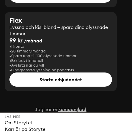
Flex
Lyssna och läs ibland – spara dina olyssnade
timmar.
99 kr
/månad
1 konto
20 timmar/månad
Spara upp till 100 olyssnade timmar
Exklusivt innehåll
Avsluta när du vill
Obegränsad lyssning på podcasts
Starta erbjudandet
Jag har en
kampanjkod
LÄS MER
Om Storytel
Karriär på Storytel