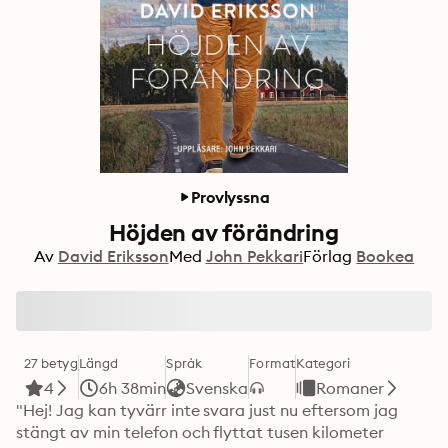
Provlyssna
Höjden av förändring
Av
David Eriksson
Med
John Pekkari
Förlag
Bookea
27 betyg
Längd
Språk
Format
Kategori
4
6h 38min
Svenska
Romaner
"Hej! Jag kan tyvärr inte svara just nu eftersom jag 
stängt av min telefon och flyttat tusen kilometer 