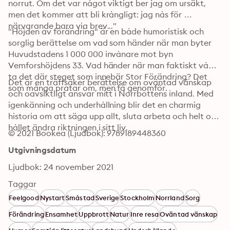
norrut. Om det var något viktigt ber jag om ursäkt, 
men det kommer att bli krångligt: jag nås för 
närvarande bara via brev..."
"Höjden av förändring" är en både humoristisk och 
sorglig berättelse om vad som händer när man byter 
Huvudstadens 1 000 000 invånare mot byn 
Vemforshöjdens 33. Vad händer när man faktiskt vågar 
ta det där steget som innebär Stor Förändring? Det 
Det är en träffsäker berättelse om oväntad vänskap 
som många pratar om, men få genomför.
och oavsiktligt ansvar mitt i Norrbottens inland. Med 
igenkänning och underhållning blir det en charmig 
historia om att säga upp allt, sluta arbeta och helt och 
hållet ändra riktningen i sitt liv.
© 2021 Bookea (Ljudbok): 9789189448360
Utgivningsdatum
Ljudbok: 24 november 2021
Taggar
Feelgood
Nystart
Småstad
Sverige
Stockholm
Norrland
Sorg
Förändring
Ensamhet
Uppbrott
Natur
Inre resa
Oväntad vänskap