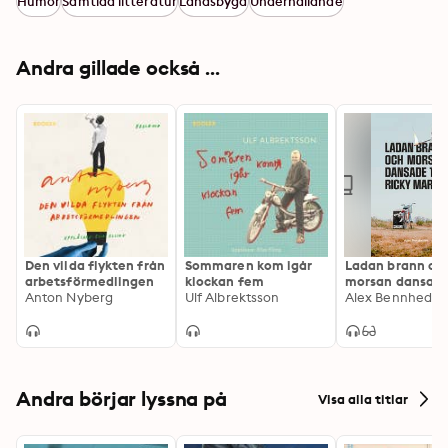
Humor
Samtida litteratur
Landsbygd
Underhållande
Andra gillade också ...
Den vilda flykten från
Sommaren kom igår
Ladan brann oc
arbetsförmedlingen
klockan fem
morsan dansade 
Anton Nyberg
Ulf Albrektsson
Ricky Martin
Alex Bennhede
Andra börjar lyssna på
Visa alla titlar