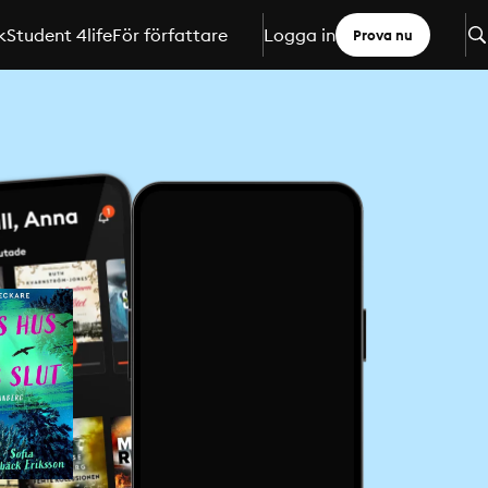
k
Student 4life
För författare
Logga in
Prova nu