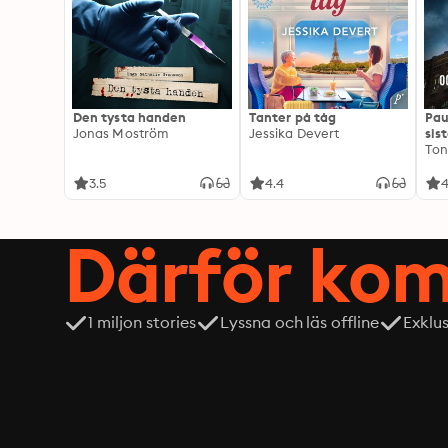
Den tysta handen
Tanter på tåg
Pau
Jonas Moström
Jessika Devert
sis
Ton
3.5
4.4
4
Därför kom
1 miljon stories
Lyssna och läs offline
Exklu