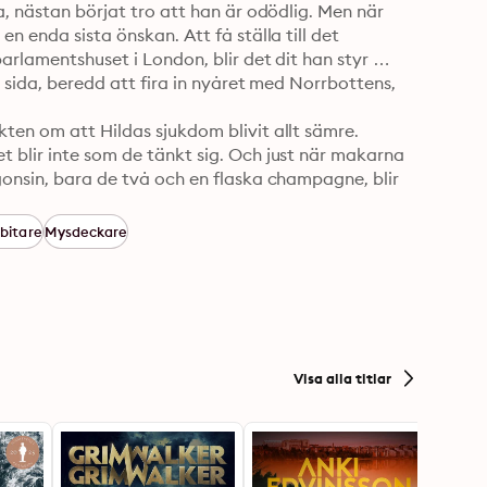
a, nästan börjat tro att han är odödlig. Men när 
n enda sista önskan. Att få ställa till det 
arlamentshuset i London, blir det dit han styr 
s sida, beredd att fira in nyåret med Norrbottens, 
ten om att Hildas sjukdom blivit allt sämre. 
 blir inte som de tänkt sig. Och just när makarna 
gonsin, bara de två och en flaska champagne, blir 
stor familj – inträffar det allra värsta som kan 
bitare
Mysdeckare
Visa alla titlar