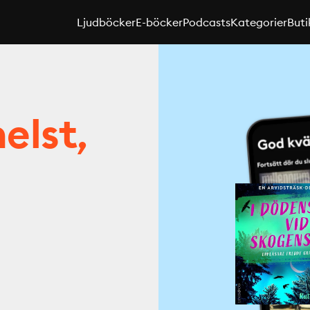
Ljudböcker
E-böcker
Podcasts
Kategorier
Buti
elst,