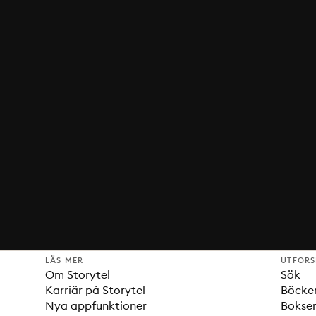
LÄS MER
UTFOR
Om Storytel
Sök
Karriär på Storytel
Böcke
Nya appfunktioner
Bokser