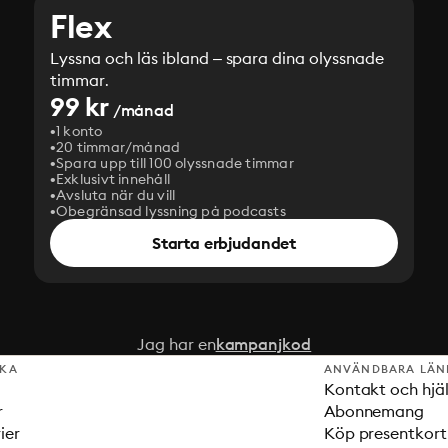
Flex
Lyssna och läs ibland – spara dina olyssnade
timmar.
99 kr
/månad
1 konto
20 timmar/månad
Spara upp till 100 olyssnade timmar
Exklusivt innehåll
Avsluta när du vill
Obegränsad lyssning på podcasts
Starta erbjudandet
Jag har en
kampanjkod
SKA
ANVÄNDBARA LÄN
Kontakt och hjä
r
Abonnemang
ier
Köp presentkort