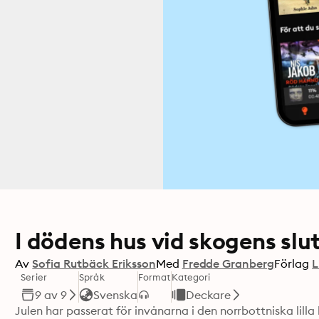
I dödens hus vid skogens slu
Av
Sofia Rutbäck Eriksson
Med
Fredde Granberg
Förlag
L
Serier
Språk
Format
Kategori
9 av 9
Svenska
Deckare
Julen har passerat för invånarna i den norrbottniska lilla