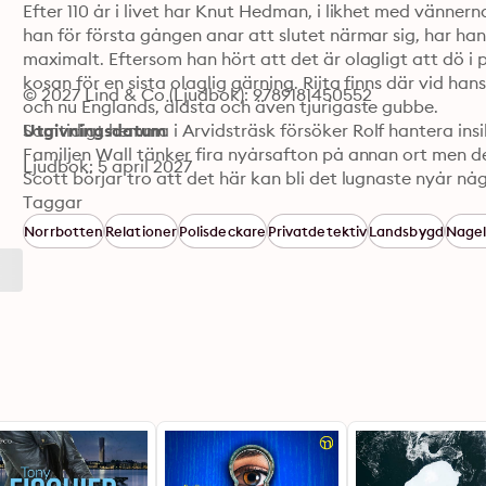
Efter 110 år i livet har Knut Hedman, i likhet med vännern
han för första gången anar att slutet närmar sig, har han e
maximalt. Eftersom han hört att det är olagligt att dö i p
kosan för en sista olaglig gärning. Riita finns där vid han
© 2027 Lind & Co (Ljudbok): 9789181450552
och nu Englands, äldsta och även tjurigaste gubbe.

Samtidigt hemma i Arvidsträsk försöker Rolf hantera insik
Utgivningsdatum
Familjen Wall tänker fira nyårsafton på annan ort men det
Ljudbok: 5 april 2027
Scott börjar tro att det här kan bli det lugnaste nyår nå
det raka motsatsen.

Taggar
För i ett av husen kring den lilla sjön – där alla är som en 
Norrbotten
Relationer
Polisdeckare
Privatdetektiv
Landsbygd
Nagel
hända. Frågan är om något mer kommer bli som förr.