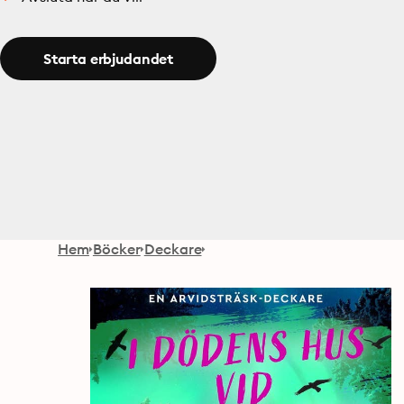
Starta erbjudandet
Hem
Böcker
Deckare