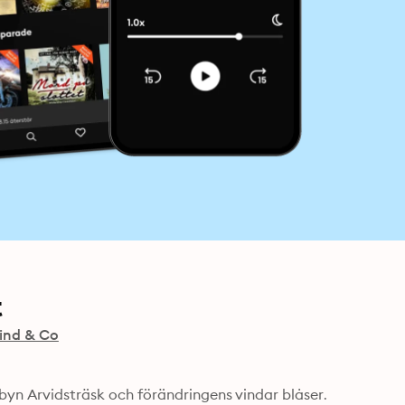
t
ind & Co
 byn Arvidsträsk och förändringens vindar blåser. 
