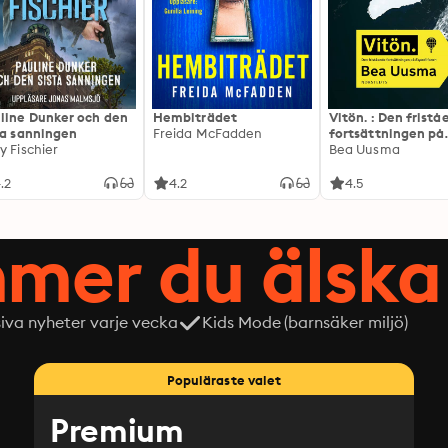
line Dunker och den
Hembiträdet
Vitön. : Den frist
ta sanningen
Freida McFadden
fortsättningen på
y Fischier
Expeditionen
Bea Uusma
.2
4.2
4.5
mer du älska 
siva nyheter varje vecka
Kids Mode (barnsäker miljö)
Populäraste valet
Premium