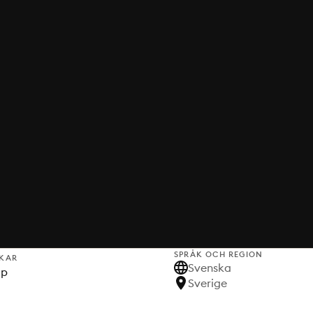
SPRÅK OCH REGION
KAR
Svenska
lp
Sverige