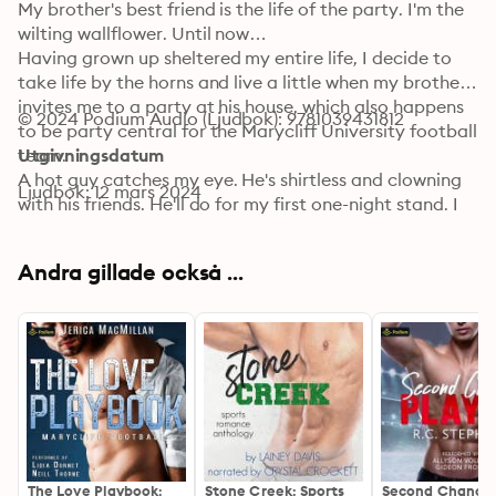
My brother's best friend is the life of the party. I'm the 
wilting wallflower. Until now…

Having grown up sheltered my entire life, I decide to 
take life by the horns and live a little when my brother 
invites me to a party at his house, which also happens 
© 2024 Podium Audio (Ljudbok): 9781039431812
to be party central for the Marycliff University football 
team.

Utgivningsdatum
A hot guy catches my eye. He's shirtless and clowning 
Ljudbok: 12 mars 2024
with his friends. He'll do for my first one-night stand. I 
just have one condition—no names.

Cue my surprise the next day when my brother 
Andra gillade också ...
introduces me to his roommates, and I discover that 
my anonymous one-night stand was with none other 
than my brother's best friend Andrew—notorious 
player, both on and off the field.

No big deal, though, right? My brother never has to 
know.

Except Andrew decides that one night isn't enough…

Despite my best intentions, he wins me over. And I 
know that telling my brother will be nothing short of 
The Love Playbook:
Stone Creek: Sports
Second Chance