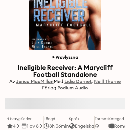
Provlyssna
Ineligible Receiver: A Marycliff
Football Standalone
Av
Jerica MacMillan
Med
Lidia Dornet
Neill Thorne
Förlag
Podium Audio
4 betyg
Serier
Längd
Språk
Format
Kategori
4
1 av 8
8h 36min
Engelska
Roman