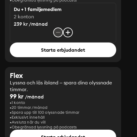
Obegränsad lyssning på podcasts
Du + 1 familjemedlem
2 konton
239 kr /månad
Starta erbjudandet
Flex
Lyssna och läs ibland – spara dina olyssnade
timmar.
99 kr
/månad
1 konto
20 timmar/månad
Spara upp till 100 olyssnade timmar
Exklusivt innehåll
Avsluta när du vill
Obegränsad lyssning på podcasts