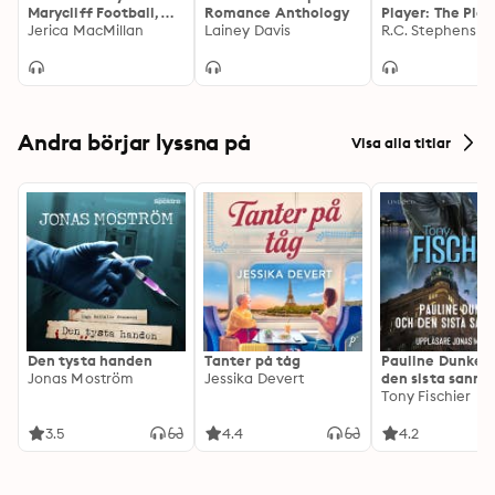
disastrous.

Marycliff Football,
Romance Anthology
Player: The Play
But if I don't, I worry keeping our relationship a secret 
Book standalone
Jerica MacMillan
Lainey Davis
Series, Book 1
R.C. Stephens
will tear us apart anyway…
Andra börjar lyssna på
Visa alla titlar
Den tysta handen
Tanter på tåg
Pauline Dunker 
Jonas Moström
Jessika Devert
den sista sanni
Tony Fischier
3.5
4.4
4.2