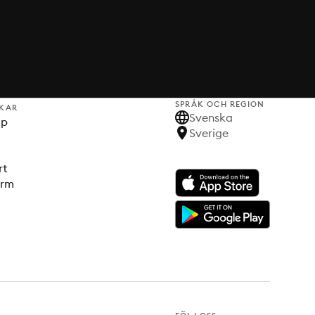
SPRÅK OCH REGION
KAR
Svenska
lp
Sverige
rt
orm