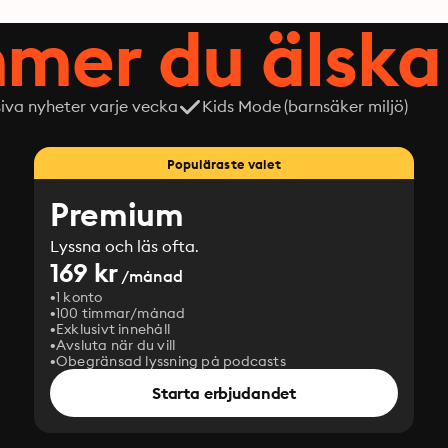
mer du älska 
siva nyheter varje vecka
Kids Mode (barnsäker miljö)
Populäraste valet
Premium
Lyssna och läs ofta.
169 kr
/månad
1 konto
100 timmar/månad
Exklusivt innehåll
Avsluta när du vill
Obegränsad lyssning på podcasts
Starta erbjudandet