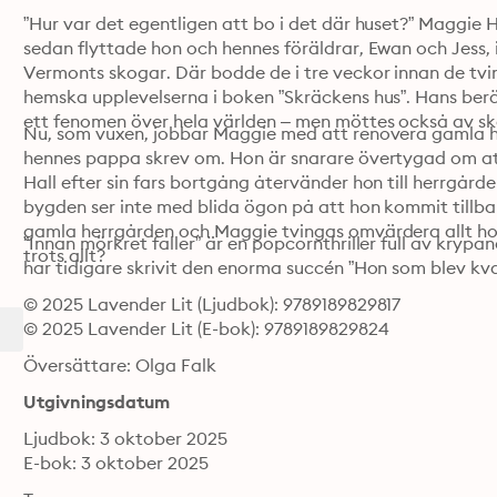
”Hur var det egentligen att bo i det där huset?” Maggie H
sedan flyttade hon och hennes föräldrar, Ewan och Jess, i
Vermonts skogar. Där bodde de i tre veckor innan de tvin
hemska upplevelserna i boken ”Skräckens hus”. Hans be
Nu, som vuxen, jobbar Maggie med att renovera gamla h
hennes pappa skrev om. Hon är snarare övertygad om att 
Hall efter sin fars bortgång återvänder hon till herrgårde
bygden ser inte med blida ögon på att hon kommit tillba
gamla herrgården och Maggie tvingas omvärdera allt hon 
”Innan mörkret faller” är en popcornthriller full av kryp
trots allt? 
har tidigare skrivit den enorma succén ”Hon som blev kva
© 2025 Lavender Lit (Ljudbok): 9789189829817
© 2025 Lavender Lit (E-bok): 9789189829824
Översättare: Olga Falk
Utgivningsdatum
Ljudbok: 3 oktober 2025
E-bok: 3 oktober 2025