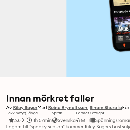
Innan mörkret faller
Av
Riley Sager
Med
Reine Brynolfsson
Siham Shurafa
För
629 betyg
Längd
Språk
Format
Kategori
3.8
11h 57min
Svenska
Spänningsroma