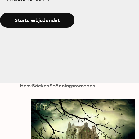
Starta erbjudandet
Hem
Böcker
Spänningsromaner