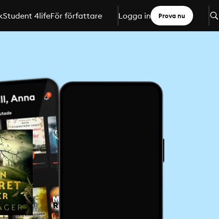
k
Student 4life
För författare
Logga in
Prova nu