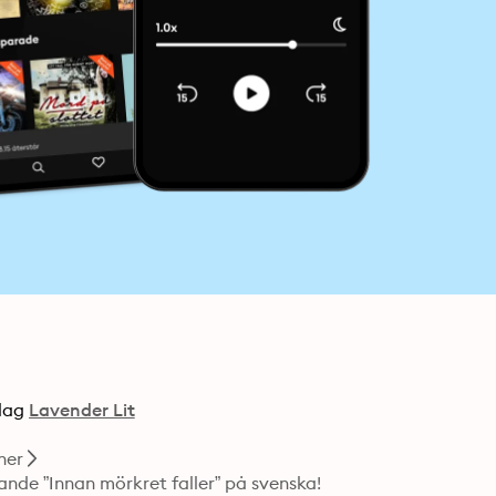
lag
Lavender Lit
ner
Lagom till ”spooky season” kommer Riley Sagers bästsäljande ”Innan mörkret faller” på svenska! 