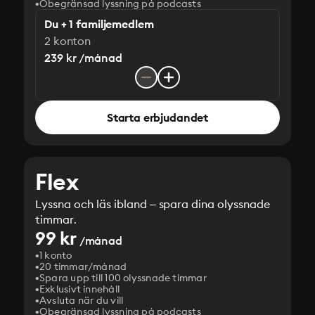
Obegränsad lyssning på podcasts
Du + 1 familjemedlem
2 konton
239 kr /månad
Starta erbjudandet
Flex
Lyssna och läs ibland – spara dina olyssnade
timmar.
99 kr
/månad
1 konto
20 timmar/månad
Spara upp till 100 olyssnade timmar
Exklusivt innehåll
Avsluta när du vill
Obegränsad lyssning på podcasts