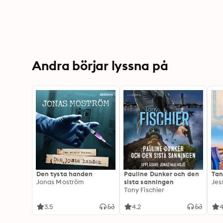
Andra börjar lyssna på
Den tysta handen
Pauline Dunker och den
Tan
Jonas Moström
sista sanningen
Jes
Tony Fischier
3.5
4.2
4