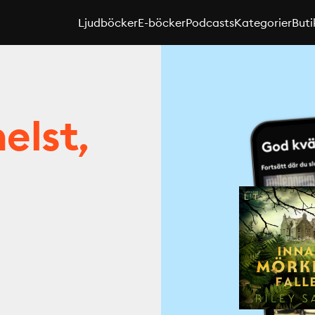
Ljudböcker
E-böcker
Podcasts
Kategorier
Buti
elst,