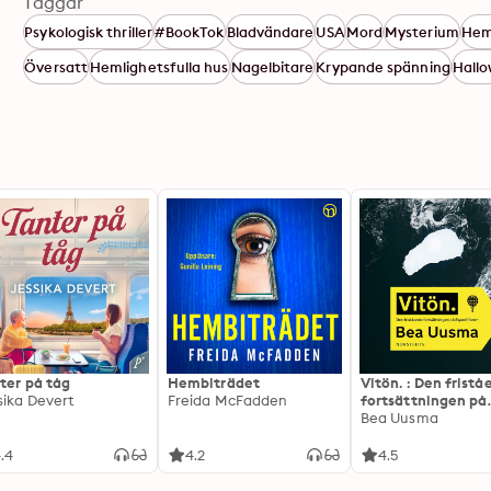
Taggar
Psykologisk thriller
#BookTok
Bladvändare
USA
Mord
Mysterium
Hem
Översatt
Hemlighetsfulla hus
Nagelbitare
Krypande spänning
Hall
ter på tåg
Hembiträdet
Vitön. : Den frist
sika Devert
Freida McFadden
fortsättningen på
Expeditionen
Bea Uusma
.4
4.2
4.5