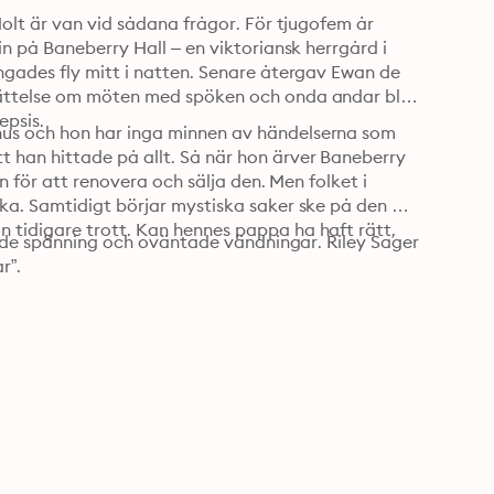
olt är van vid sådana frågor. För tjugofem år 
n på Baneberry Hall – en viktoriansk herrgård i 
gades fly mitt i natten. Senare återgav Ewan de 
rättelse om möten med spöken och onda andar blev 
ett fenomen över hela världen – men möttes också av skepsis. 
us och hon har inga minnen av händelserna som 
han hittade på allt. Så när hon ärver Baneberry 
n för att renovera och sälja den. Men folket i 
ka. Samtidigt börjar mystiska saker ske på den 
tidigare trott. Kan hennes pappa ha haft rätt, 
ande spänning och oväntade vändningar. Riley Sager 
r”.