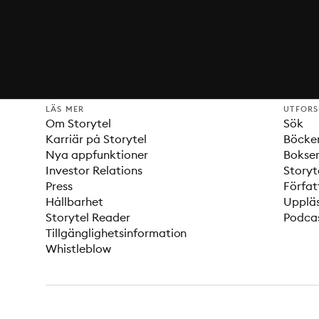
LÄS MER
UTFOR
Om Storytel
Sök
Karriär på Storytel
Böcke
Nya appfunktioner
Bokser
Investor Relations
Storyt
Press
Förfat
Hållbarhet
Upplä
Storytel Reader
Podca
Tillgänglighetsinformation
Whistleblow