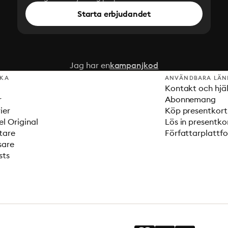
Starta erbjudandet
Jag har en
kampanjkod
SKA
ANVÄNDBARA LÄN
Kontakt och hjä
r
Abonnemang
ier
Köp presentkort
el Original
Lös in presentko
tare
Författarplattf
sare
sts