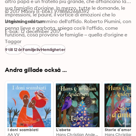
altro papà e un fratello più grande, che affiancano la 
sua famiglia d'origine. In mezzo, tutte le domande, le 
© 2017 Manni (E-bok): 9788862668392
impressioni, le paure, il vortice di emozioni che lo 
investono nel cammino dell'affido. Roberto Piumini, con 
Utgivningsdatum
penna lieve e garbata, spiega cos'è l'affido, come 
E-bok: 12 december 2017
funziona, cosa provano le famiglie – quella d'origine e 
quella affidataria – e i bambini, quali sono gli 
Taggar
interrogativi, i timori, la ricchezza e le speranze che 
9 till 12 år
Familjeliv
Hemligheter
questa esperienza porta, e lo fa con gli occhi di un 
bambino, raccontando quanto le "famiglie allargate" 
siano fondamentali nella vita dei ragazzi e degli adulti 
Andra gillade också ...
che ne hanno bisogno.
I doni scambiati
L'abete
Storie d’amore
AA VV
Hans Christian Andersen