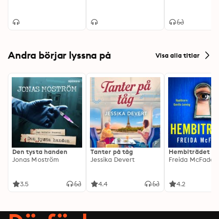
Andra börjar lyssna på
Visa alla titlar
Den tysta handen
Tanter på tåg
Hembiträdet
Jonas Moström
Jessika Devert
Freida McFadde
3.5
4.4
4.2