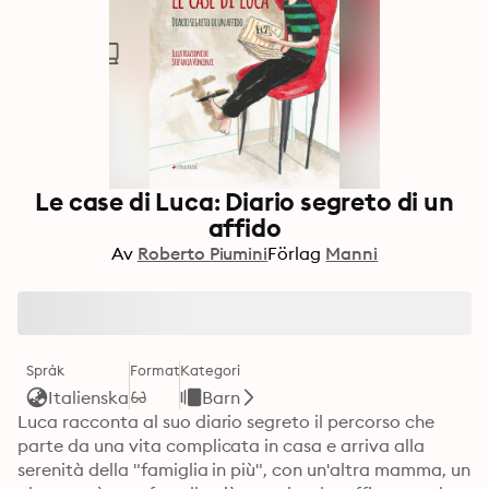
Le case di Luca: Diario segreto di un
affido
Av
Roberto Piumini
Förlag
Manni
Språk
Format
Kategori
Italienska
Barn
Luca racconta al suo diario segreto il percorso che 
parte da una vita complicata in casa e arriva alla 
serenità della "famiglia in più", con un'altra mamma, un 