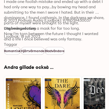
I made one foolish mistake and ended up with a debt I 
had only one way to pay...by bowing my head and 
submitting to the men I swore I hated. But in their 
dominance, I found catharsis. In the darkness we share, 
© 2023 Podium Audio (Ljudbok): 9781039430037
parts of myself were brought to the light.

I've been wearing a mask for far too long.

Utgivningsdatum
Now I'm torn between the future I thought I wanted 
Ljudbok: 18 juli 2023
and a life I once believed was only fantasy.

These feelings between us were never just a game.

Taggar
What am I willing to sacrifice? My pride and carefully 
Romantisk
Hjärtvärmande
Bladvändare
laid plans, my determination that I can do it all alone? 
Or my new-found freedom to live without boundaries 
with the men who turned my world on its head? How 
Andra gillade också ...
much am I willing to give up?

Who am I willing to lose?

Losers: Part 2 is book two in the Losers duet. Although 
not required, it is recommended to listen to the novella 
The Dare before listening to Losers.

Contains mature content.