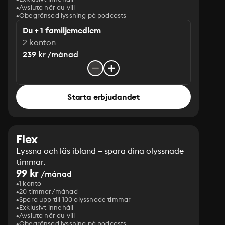
Avsluta när du vill
Obegränsad lyssning på podcasts
Du + 1 familjemedlem
2 konton
239 kr /månad
Starta erbjudandet
Flex
Lyssna och läs ibland – spara dina olyssnade
timmar.
99 kr
/månad
1 konto
20 timmar/månad
Spara upp till 100 olyssnade timmar
Exklusivt innehåll
Avsluta när du vill
Obegränsad lyssning på podcasts