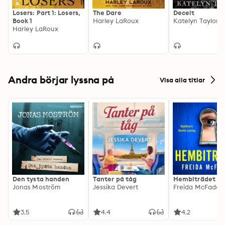
Losers: Part 1: Losers,
The Dare
Deceit
Book 1
Harley LaRoux
Katelyn Taylor
Harley LaRoux
Andra börjar lyssna på
Visa alla titlar
Den tysta handen
Tanter på tåg
Hembiträdet
Jonas Moström
Jessika Devert
Freida McFadde
3.5
4.4
4.2