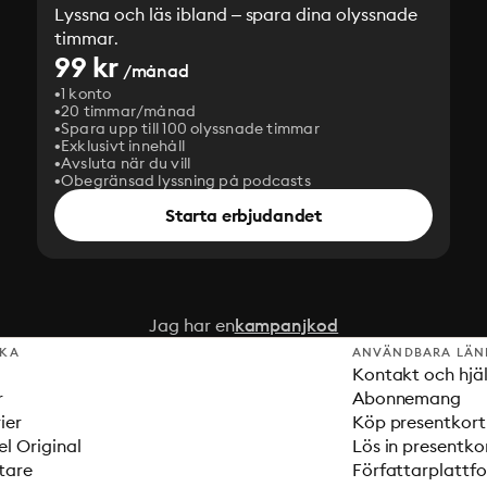
Lyssna och läs ibland – spara dina olyssnade
timmar.
99 kr
/månad
1 konto
20 timmar/månad
Spara upp till 100 olyssnade timmar
Exklusivt innehåll
Avsluta när du vill
Obegränsad lyssning på podcasts
Starta erbjudandet
Jag har en
kampanjkod
SKA
ANVÄNDBARA LÄN
Kontakt och hjä
r
Abonnemang
ier
Köp presentkort
el Original
Lös in presentko
tare
Författarplattf