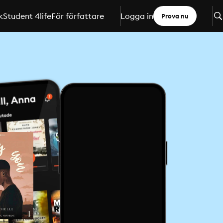
k
Student 4life
För författare
Logga in
Prova nu