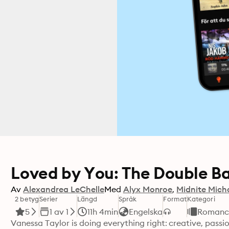
Loved by You: The Double Ba
Av
Alexandrea LeChelle
Med
Alyx Monroe
Midnite Mich
2 betyg
Serier
Längd
Språk
Format
Kategori
5
1 av 1
11h 4min
Engelska
Romanc
Vanessa Taylor is doing everything right: creative, pass