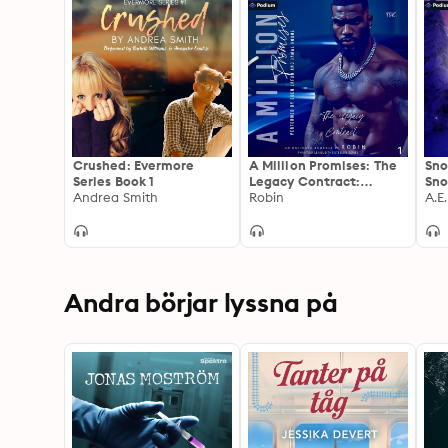
Crushed: Evermore
A Million Promises: The
Sno
Series Book 1
Legacy Contract:
Sno
Andrea Smith
Phantom League/The
Robin
Bil
A.E
Steele's Series, Book 1
Andra börjar lyssna på