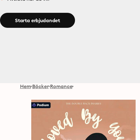
Starta erbjudandet
Hem
Böcker
Romance