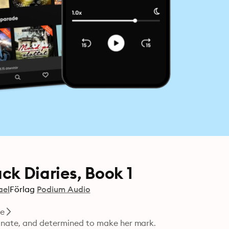
ck Diaries, Book 1
ael
Förlag
Podium Audio
e
ionate, and determined to make her mark.
