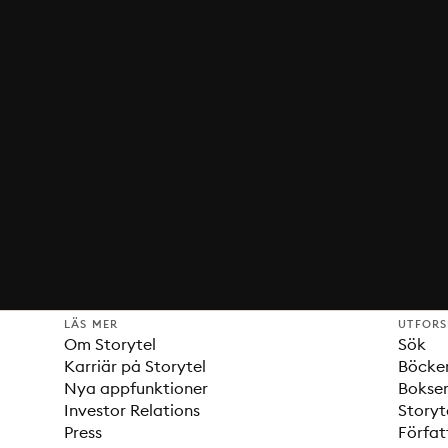
LÄS MER
UTFOR
Om Storytel
Sök
Karriär på Storytel
Böcke
Nya appfunktioner
Bokser
Investor Relations
Storyt
Press
Förfat