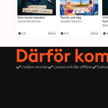
Den tysta handen
Tanter på tåg
Vit
Jonas Moström
Jessika Devert
for
Exp
Be
3.5
4.4
4
Därför kom
1 miljon stories
Lyssna och läs offline
Exklu