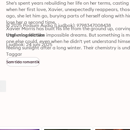
She's spent years rebuilding her life on her terms, castin
when her first love, Xavier, unexpectedly reappears, thos
ago, she let him go, burying parts of herself along with h
lose her a second time.

© 2025 Podium Audio (Ljudbok): 9798347008438
Xavier Morris has built his life from the ground up, carvi
that once felt like impossible dreams. But something is
Utgivningsdatum
one else could, even when he didn't yet understand himsel
Ljudbok: 24 juni 2025
feeling sunlight after a long winter. Their chemistry is und
fully faced.

Taggar
Together, they'll confront buried heartbreak, long-hidden 
Samtida romantik
journey toward self-acceptance and healing collides with X
But can they trust each other—and themselves—enough t
For listeners who crave an authentic, slow-burning, soul-sti
bonds, and second chances. Discover the journey of two p
them together in a way neither can resist.

Contains mature content. A complete list of content war