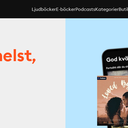
Ljudböcker
E-böcker
Podcasts
Kategorier
Buti
elst,