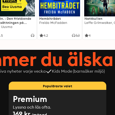
ön. : Den fristående
Hembiträdet
Nattkullen
tsättningen på
Freida McFadden
editionen
a Uusma
.5
4.2
4
mer du älska 
siva nyheter varje vecka
Kids Mode (barnsäker miljö)
Populäraste valet
Premium
Lyssna och läs ofta.
169 kr
/månad