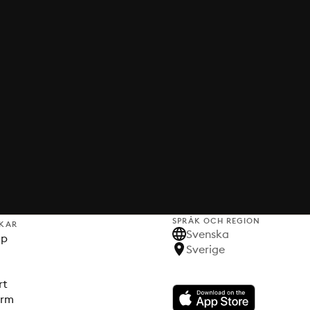
SPRÅK OCH REGION
KAR
Svenska
lp
Sverige
rt
orm