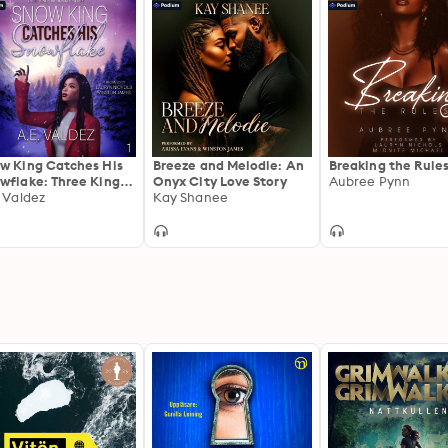
w King Catches His
Breeze and Melodie: An
Breaking the Rule
wflake: Three Kings
Onyx City Love Story
Aubree Pynn
lionaire Series, Book 1
. Valdez
Kay Shanee