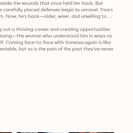
g aside the wounds that once held her back. But 
e carefully placed defenses begin to unravel. Years 
im. Now, he's back—older, wiser, and unwilling to 
ng out a thriving career and creating opportunities 
 missing—the woman who understood him in ways no 
f. Coming face-to-face with Vanessa again is like 
eniable, but so is the pain of the past they've never 
secrets, and a love that refuses to fade. Vanessa's 
avier's drive to build a future that includes her. 
o make it work this time?

rring romance, this is a story of resilience, family 
eople whose love endures time and trials, pulling 
nings can be found on the author's website.