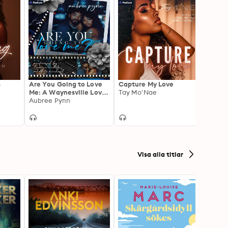
s
Are You Going to Love
Capture My Love
Legen
Me: A Waynesville Love
Tay Mo'Nae
Legen
Story
Aubree Pynn
Book 
Jazz E
Visa alla titlar