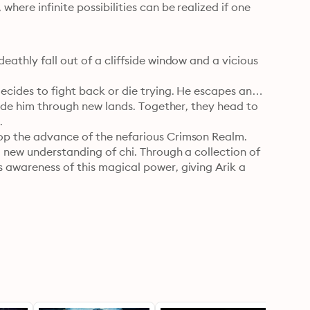
here infinite possibilities can be realized if one 
athly fall out of a cliffside window and a vicious 
ecides to fight back or die trying. He escapes and 
uide him through new lands. Together, they head to 


op the advance of the nefarious Crimson Realm.

a new understanding of chi. Through a collection of 
 awareness of this magical power, giving Arik a 
nd mind of an unlikely hero, one bold enough to 