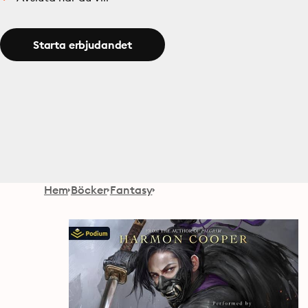
Starta erbjudandet
Hem
Böcker
Fantasy