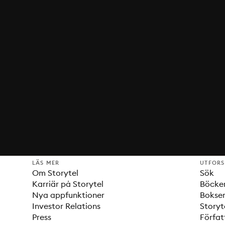
LÄS MER
UTFOR
Om Storytel
Sök
Karriär på Storytel
Böcke
Nya appfunktioner
Bokser
Investor Relations
Storyt
Press
Förfat