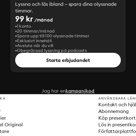
Lyssna och läs ibland – spara dina olyssnade
timmar.
99 kr
/månad
1 konto
20 timmar/månad
Spara upp till 100 olyssnade timmar
Exklusivt innehåll
Avsluta när du vill
Obegränsad lyssning på podcasts
Starta erbjudandet
Jag har en
kampanjkod
SKA
ANVÄNDBARA LÄN
Kontakt och hjä
r
Abonnemang
ier
Köp presentkort
el Original
Lös in presentko
tare
Författarplattf