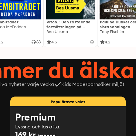
biträdet
Vitön. : Den fristående
Pauline Dunker oc
ida McFadden
fortsättningen på
sista sanningen
Expeditionen
Bea Uusma
Tony Fischier
.2
4.5
4.2
mer du älska 
siva nyheter varje vecka
Kids Mode (barnsäker miljö)
Populäraste valet
Premium
Lyssna och läs ofta.
169 kr
/månad