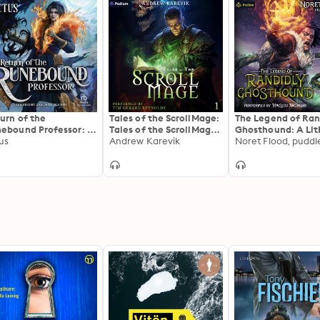
urn of the
Tales of the ScrollMage:
The Legend of Ran
ebound Professor: A
Tales of the ScrollMage,
Ghosthound: A Li
gression Fantasy Epic
us
Book 1
Andrew Karevik
Adventure: The L
of Randidly
Ghosthound, Book 