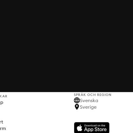
SPRÅK OCH REGION
KAR
Svenska
lp
Sverige
rt
orm