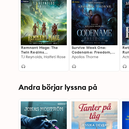
Remnant Mage: The
Survive Week One:
Ret
Twin Realms
Codename: Freedom,
Run
Apocalypse, Book 1
TJ Reynolds, Halfeti Rose
Book 1
Apollos Thorne
Pro
Act
Andra börjar lyssna på