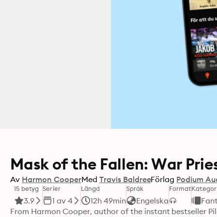
Mask of the Fallen: War Pries
Av
Harmon Cooper
Med
Travis Baldree
Förlag
Podium Au
15 betyg
Serier
Längd
Språk
Format
Kategor
3.9
1 av 4
12h 49min
Engelska
Fan
From Harmon Cooper, author of the instant bestseller Pi