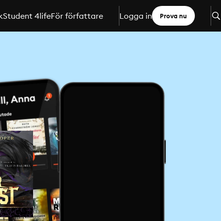
k
Student 4life
För författare
Logga in
Prova nu