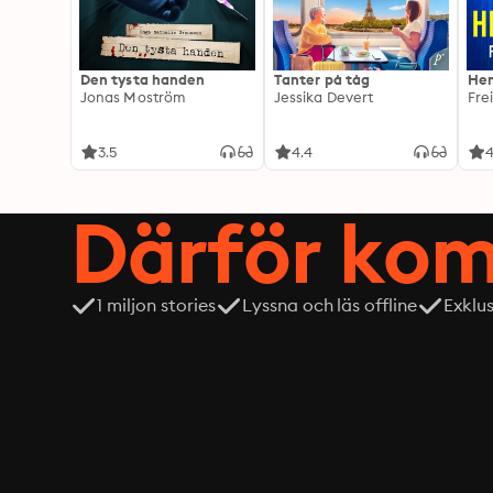
Den tysta handen
Tanter på tåg
Hem
Jonas Moström
Jessika Devert
Fre
3.5
4.4
4
Därför kom
1 miljon stories
Lyssna och läs offline
Exklu