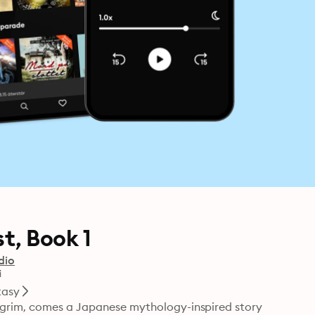
t, Book 1
dio
i
tasy
lgrim, comes a Japanese mythology-inspired story 