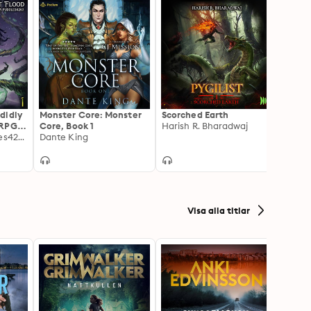
didly
Monster Core: Monster
Scorched Earth
The G
tRPG
Core, Book 1
Harish R. Bharadwaj
Iseka
egend
Noret Flood, puddles4263
Dante King
Machi
Emerg
1
Visa alla titlar