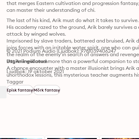
that merges Eastern cultivation and progression fantasy, w
can master their understanding of chi.
The last of his kind, Arik must do what it takes to survive.

His academy razed to the ground, Arik barely survives a de
attack by winged wolves.

Imprisoned by slave traders, battered and bruised, Arik d
joins forces with an irritable water spirit, one who can g
© 2021 Podium Audio (Ljudbok): 9781039406247
the realm of the enemy in search of answers and revenge.
But Arik will need more than a powerful companion to st
Utgivningsdatum
A chance encounter with a master illusionist brings Arik 
Ljudbok: 19 oktober 2021
unorthodox lessons, this mysterious teacher augments his
fighting chance and the tools necessary to survive.

Taggar
The fate of the continent of Taomoni rests in the heart a
Episk fantasy
Mörk fantasy
step up to the difficult challenges that await...