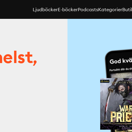
Ljudböcker
E-böcker
Podcasts
Kategorier
Buti
elst,