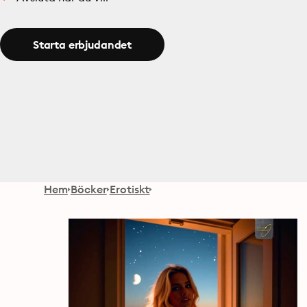
Starta erbjudandet
Hem
Böcker
Erotiskt