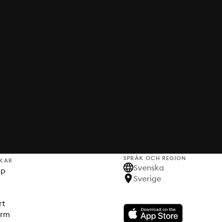
SPRÅK OCH REGION
KAR
Svenska
lp
Sverige
rt
orm