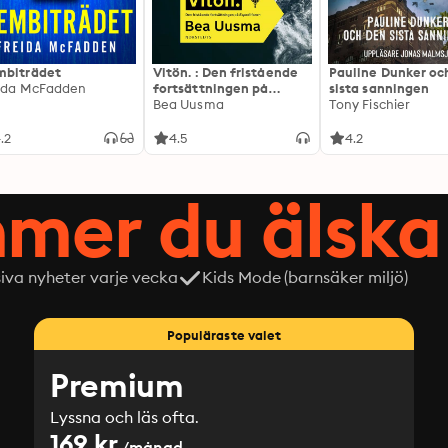
biträdet
Vitön. : Den fristående
Pauline Dunker oc
ida McFadden
fortsättningen på
sista sanningen
Expeditionen
Bea Uusma
Tony Fischier
.2
4.5
4.2
mer du älska 
siva nyheter varje vecka
Kids Mode (barnsäker miljö)
Populäraste valet
Premium
Lyssna och läs ofta.
169 kr
/månad