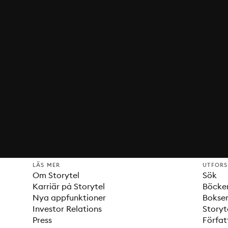
LÄS MER
UTFOR
Om Storytel
Sök
Karriär på Storytel
Böcke
Nya appfunktioner
Bokser
Investor Relations
Storyt
Press
Förfat