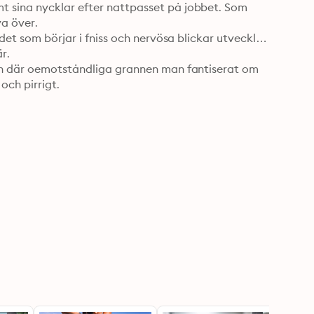
 sina nycklar efter nattpasset på jobbet. Som 
 över. 

det som börjar i fniss och nervösa blickar utvecklas 
.

den där oemotståndliga grannen man fantiserat om 
 och pirrigt.