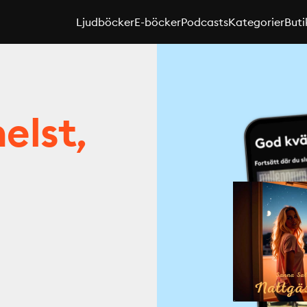
Ljudböcker
E-böcker
Podcasts
Kategorier
Buti
elst,