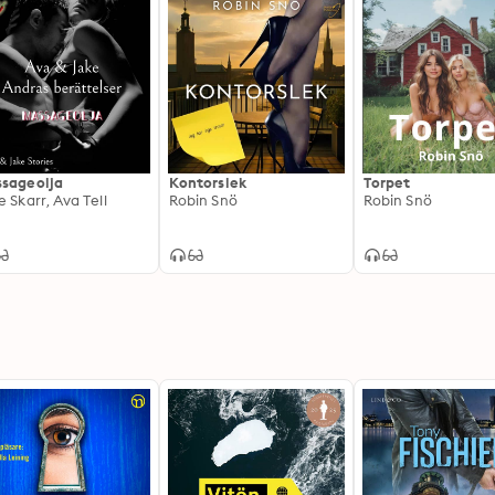
sageolja
Kontorslek
Torpet
e Skarr, Ava Tell
Robin Snö
Robin Snö