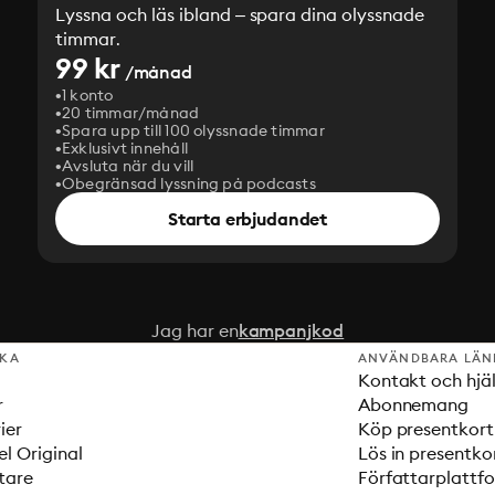
Lyssna och läs ibland – spara dina olyssnade
timmar.
99 kr
/månad
1 konto
20 timmar/månad
Spara upp till 100 olyssnade timmar
Exklusivt innehåll
Avsluta när du vill
Obegränsad lyssning på podcasts
Starta erbjudandet
Jag har en
kampanjkod
SKA
ANVÄNDBARA LÄN
Kontakt och hjä
r
Abonnemang
ier
Köp presentkort
el Original
Lös in presentko
tare
Författarplattf