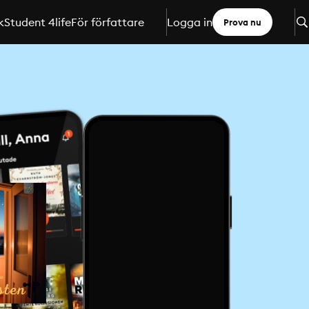
k
Student 4life
För författare
Logga in
Prova nu