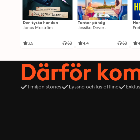
Den tysta handen
Tanter på tåg
Hem
Jonas Moström
Jessika Devert
Fre
3.5
4.4
4
Därför kom
1 miljon stories
Lyssna och läs offline
Exklu