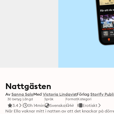
Nattgästen
Av
Sanna Salo
Med
Victoria Lindqvist
Förlag
Storify Publ
30 betyg
Längd
Språk
Format
Kategori
3.4
0h 14min
Svenska
Erotiskt
När Ella vaknar mitt i natten av att det knackar på dörre