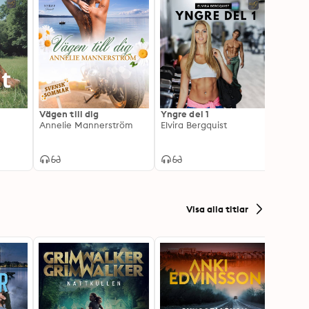
Vägen till dig
Yngre del 1
Möte
Annelie Mannerström
Elvira Bergquist
Denis
Visa alla titlar