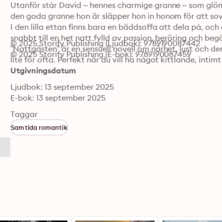
Utanför står David – hennes charmige granne – som glömt
den goda granne hon är släpper hon in honom för att sova
I den lilla ettan finns bara en bäddsoffa att dela på, och 
snabbt till en het natt fylld av passion, beröring och begär
© 2025 Storify Publishing (Ljudbok): 9789190087442
”Nattgästen” är en sensuell novell om närhet, lust och 
© 2025 Storify Publishing (E-bok): 9789190087459
lite för ofta. Perfekt när du vill ha något kittlande, intimt
Utgivningsdatum
Ljudbok: 13 september 2025
E-bok: 13 september 2025
Taggar
Samtida romantik