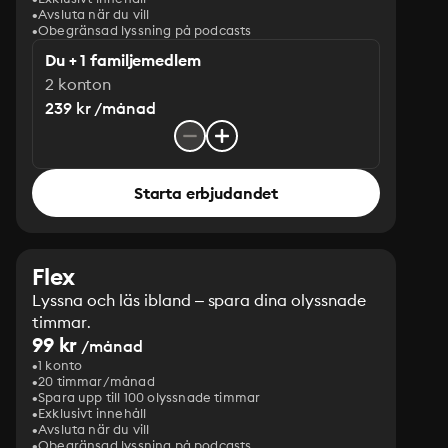
Avsluta när du vill
Obegränsad lyssning på podcasts
Du + 1 familjemedlem
2 konton
239 kr /månad
Starta erbjudandet
Flex
Lyssna och läs ibland – spara dina olyssnade
timmar.
99 kr
/månad
1 konto
20 timmar/månad
Spara upp till 100 olyssnade timmar
Exklusivt innehåll
Avsluta när du vill
Obegränsad lyssning på podcasts