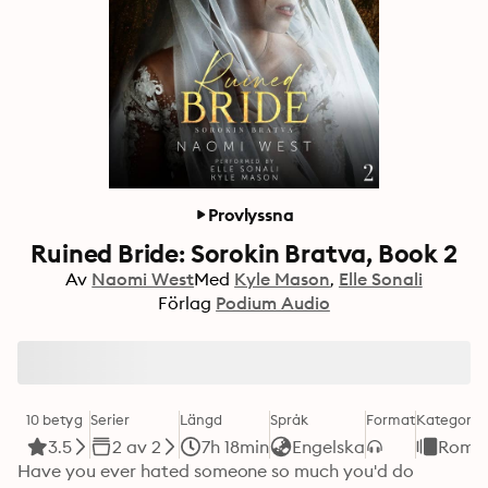
Provlyssna
Ruined Bride: Sorokin Bratva, Book 2
Av
Naomi West
Med
Kyle Mason
Elle Sonali
Förlag
Podium Audio
10 betyg
Serier
Längd
Språk
Format
Kategori
3.5
2 av 2
7h 18min
Engelska
Roma
Have you ever hated someone so much you'd do 