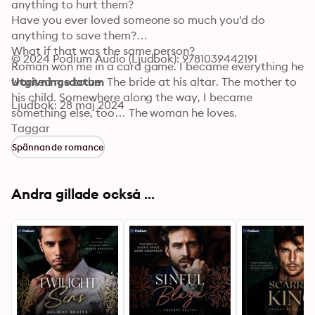
anything to hurt them?

Have you ever loved someone so much you'd do 
anything to save them?

What if that was the same person?

© 2024 Podium Audio (Ljudbok): 9781039442191
Roman won me in a card game. I became everything he 
wanted me to be. The bride at his altar. The mother to 
Utgivningsdatum
his child. Somewhere along the way, I became 
Ljudbok: 28 maj 2024
something else, too… The woman he loves.

I don't know if I can truly love a monster back. But I 
Taggar
don't think he'll give me a choice. And with our child on 
Spännande romance
the line… The stakes have never been higher.

Ruined Bride is the second and final book in the Sorokin 
Bratva duet. Make sure you've listened to the first 
Andra gillade också ...
book, Ruined Prince, before starting this one!