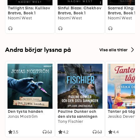
Twilight Sins: Kulikov
Sinful Blaze: Chekhov
Scarred King: 
Bratva, Book 1
Bratva, Book 1
Bratva, Book 1
Naomi West
Naomi West
Naomi West
Andra börjar lyssna på
Visa alla titlar
Den tysta handen
Pauline Dunker och
Tanter på tåg
Jonas Moström
den sista sanningen
Jessika Devert
Tony Fischier
3.5
4.2
4.4