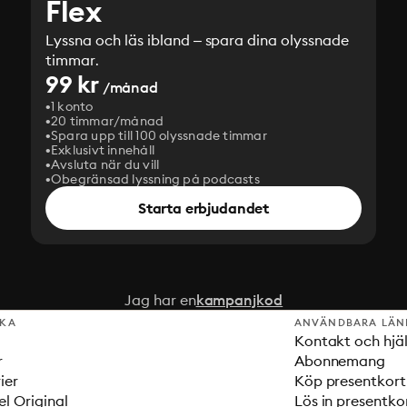
Flex
Lyssna och läs ibland – spara dina olyssnade
timmar.
99 kr
/månad
1 konto
20 timmar/månad
Spara upp till 100 olyssnade timmar
Exklusivt innehåll
Avsluta när du vill
Obegränsad lyssning på podcasts
Starta erbjudandet
Jag har en
kampanjkod
SKA
ANVÄNDBARA LÄN
Kontakt och hjä
r
Abonnemang
ier
Köp presentkort
el Original
Lös in presentko