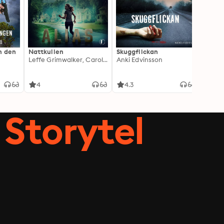
h den
Nattkullen
Skuggflickan
Skärgå
Leffe Grimwalker, Caroline Grimwalker
Anki Edvinsson
Marie
4
4.3
3.8
Storytel