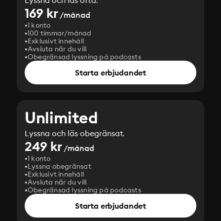
Lyssna och läs ofta.
169 kr
/månad
1 konto
100 timmar/månad
Exklusivt innehåll
Avsluta när du vill
Obegränsad lyssning på podcasts
Starta erbjudandet
Unlimited
Lyssna och läs obegränsat.
249 kr
/månad
1 konto
Lyssna obegränsat
Exklusivt innehåll
Avsluta när du vill
Obegränsad lyssning på podcasts
Starta erbjudandet