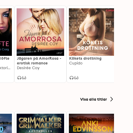
löfte
Jägaren på AmorRosa -
Kökets drottning
Yogar
erotisk romance
Cupido
feelg
Shailene Craig, Vicktoria Gilles
Desirée Coy
Lisen 
Visa alla titlar