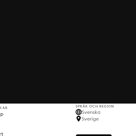
SPRÅK OCH REGION
KAR
Svenska
lp
Sverige
rt