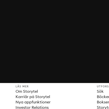
LÄS MER
UTFOR
Om Storytel
Sök
Karriär på Storytel
Böcke
Nya appfunktioner
Bokser
Investor Relations
Storyt