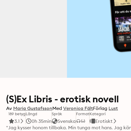
(S)Ex Libris - erotisk novell
Av
Maria Gustafsson
Med
Veronica Fält
Förlag
Lust
189 betyg
Längd
Språk
Format
Kategori
3.1
0h 35min
Svenska
Erotiskt
"Jag kysser honom tillbaka. Min tunga mot hans. Jag känn