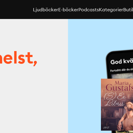
Ljudböcker
E-böcker
Podcasts
Kategorier
Buti
elst,