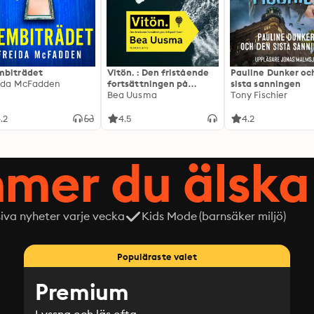
biträdet
Vitön. : Den fristående
Pauline Dunker oc
ida McFadden
fortsättningen på
sista sanningen
Expeditionen
Bea Uusma
Tony Fischier
.2
4.5
4.2
mer du älska 
siva nyheter varje vecka
Kids Mode (barnsäker miljö)
Populäraste valet
Premium