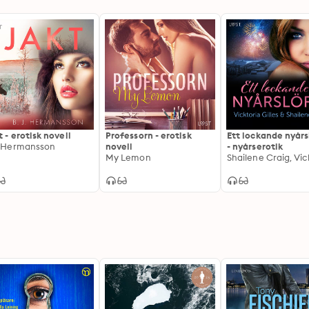
t - erotisk novell
Professorn - erotisk
Ett lockande nyårs
. Hermansson
novell
- nyårserotik
My Lemon