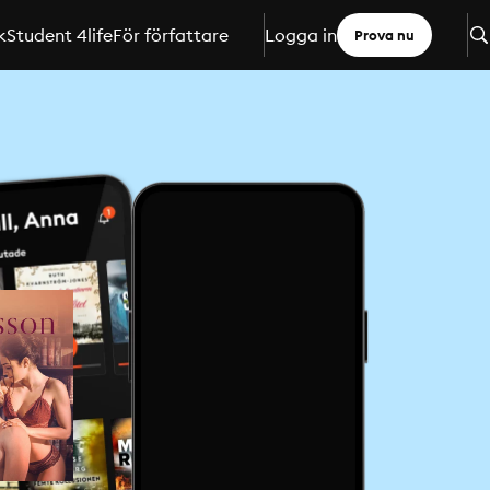
k
Student 4life
För författare
Logga in
Prova nu