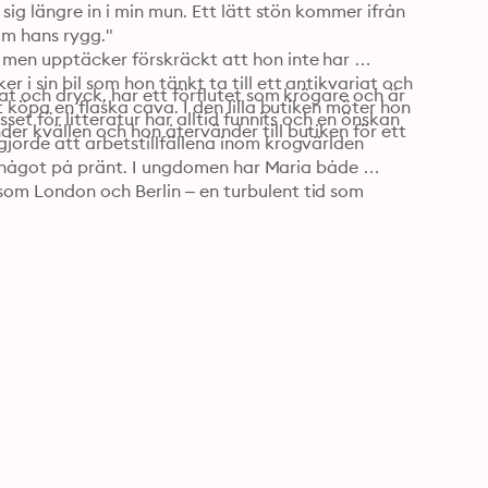
ig längre in i min mun. Ett lätt stön kommer ifrån 
m hans rygg."

men upptäcker förskräckt att hon inte har 
i sin bil som hon tänkt ta till ett antikvariat och 
t och dryck, har ett förflutet som krögare och är 
 köpa en flaska cava. I den lilla butiken möter hon 
et för litteratur har alltid funnits och en önskan 
r kvällen och hon återvänder till butiken för ett 
orde att arbetstillfällena inom krogvärlden 
ta något på pränt. I ungdomen har Maria både 
om London och Berlin – en turbulent tid som 