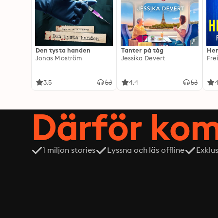
Den tysta handen
Tanter på tåg
Hem
Jonas Moström
Jessika Devert
Fre
3.5
4.4
4
Därför kom
1 miljon stories
Lyssna och läs offline
Exklu