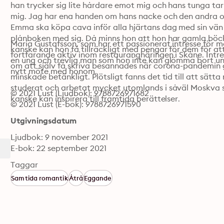
han trycker sig lite hårdare emot mig och hans tunga tar s
mig. Jag har ena handen om hans nacke och den andra o
Emma ska köpa cava inför alla hjärtans dag med sin vän 
plånboken med sig. Då minns hon att hon har gamla böcker 
Maria Gustafsson, som har ett passionerat intresse för ma
kanske kan hon få tillräckligt med pengar för dem för att
fortfarande aktiv inom restaurangnäringen i Skåne. Intress
en ung och trevlig man som hon inte kan glömma bort unde
om att själv få skriva besannades när corona-pandemin gj
nytt möte med honom.
minskade betänkligt. Plötsligt fanns det tid till att sät
studerat och arbetat mycket utomlands i såväl Moskva s
© 2021 Lust (Ljudbok): 9788726971682
kanske kan inspirera till framtida berättelser.
© 2021 Lust (E-bok): 9788726971590
Utgivningsdatum
Ljudbok: 9 november 2021
E-bok: 22 september 2021
Taggar
Samtida romantik
Åtrå
Eggande