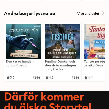
Andra börjar lyssna på
Visa alla titlar
Den tysta handen
Pauline Dunker och
Tanter på tåg
Jonas Moström
den sista sanningen
Jessika Devert
Tony Fischier
3.5
4.2
4.4
Därför kommer
du älska Storytel