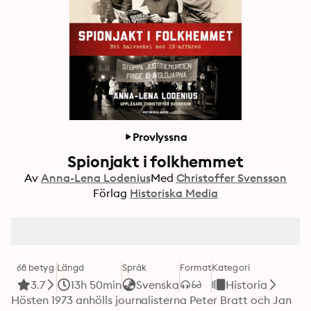
Provlyssna
Spionjakt i folkhemmet
Av
Anna-Lena Lodenius
Med
Christoffer Svensson
Förlag
Historiska Media
68 betyg
Längd
Språk
Format
Kategori
3.7
13h 50min
Svenska
Historia
Hösten 1973 anhölls journalisterna Peter Bratt och Jan 