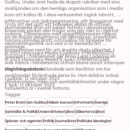
Guillou. Under året hade de skapat rubriker med sina 
avslöjanden om den hemliga organisation som i media 
kom att kallas IB. I dess verksamhet ingick inbrott, 
infiltratörer och åsiktsregistrering, allt finansierat med 
Trots att det gått ett halvsekel sedan IB-affären 
skattemedel utan att beslut fattats i demokratisk 
briserade väcker den frågor som går rakt in i hjärtat 
ordning. Tillsammans med uppgiftslämnaren Håkan 
på de nutida debatterna om demokrati, pressfrihet, 
Isacson dömdes Bratt och Guillou till fängelse för 
neutralitetspolitik och vad vi är beredda att 
spionage. 
kompromissa med för att skydda rikets säkerhet. I 
© 2023 Historiska Media (Ljudbok): 9789180503372
Spionjakt i folkhemmet ger Anna-Lena Lodenius en 
© 2023 Historiska Media (E-bok): 9789180503365
unik inblick i händelserna utifrån bland annat intervjuer 
med flera av de inblandade som berättar om hur 
Utgivningsdatum
avslöjandet förändrade deras liv. Hon skildrar också 
Ljudbok: 12 oktober 2023
vänstervågen, tiden och samhällsklimatet under några 
E-bok: 12 oktober 2023
turbulenta år i svensk historia.
Taggar
Peter Bratt
Jan Guillou
Håkan Isacson
Informativ
Sverige
Samhälle & Politik
Underrättelsetjänst
Säkerhetstjänst
Spioner och agenter
Politik
Journalister
Politiska ideologier