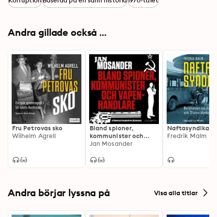
Korruption
Baserad på en sann historia
1970-talet
Andra gillade också ...
Fru Petrovas sko
Bland spioner,
Naftasyndikat
Wilhelm Agrell
kommunister och
Fredrik Malm
vapenhandlare
Jan Mosander
Andra börjar lyssna på
Visa alla titlar