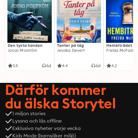
Den tysta handen
Tanter på tåg
Hembiträdet
Jonas Moström
Jessika Devert
Freida McFadde
3.5
4.4
4.2
Därför kommer
du älska Storytel
1 miljon stories
Lyssna och läs offline
Exklusiva nyheter varje vecka
Kids Mode (barnsäker miljö)