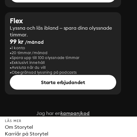
Flex
Lyssna och läs ibland – spara dina olyssnade
timmar.
99 kr
/månad
1 konto
20 timmar/månad
Spara upp till 100 olyssnade timmar
Exklusivt innehåll
Avsluta när du vill
Obegränsad lyssning på podcasts
Starta erbjudandet
Jag har en
kampanjkod
LÄS MER
Om Storytel
Karriär på Storytel