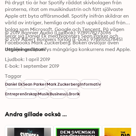
På drygt tio år har Spotify räddat skivbolagen från 
piraterna, ritat om musikindustrin och fått självaste 
Apple att byta affärsmodell. Spotify inifrån skildrar en 
värld av intriger, hemliga avtal och uppköpsbud från 
bolag som Microsoft, Google och Tencent. På vägen 
© 2019 Bonnier Audio (Ljudbok): 9789178273096
lierar sig Daniel Ek med Napsters Sean Parker och 
© 2019 Albert Bonniers förlag (E-bok): 9789100178451
Facebooks Mark Zuckerberg. Boken avslöjar även 
detaljer om Spotifys mångåriga konkurrens med Apple.
Utgivningsdatum
Ljudbok: 1 april 2019
E-bok: 1 september 2019
Taggar
Daniel Ek
Sean Parker
Mark Zuckerberg
Informativ
Entreprenörskap
Musik
Business
Lärorik
Andra gillade också ...