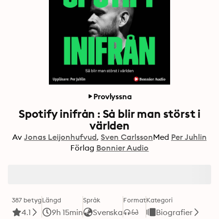
Provlyssna
Spotify inifrån : Så blir man störst i
världen
Av
Jonas Leijonhufvud
Sven Carlsson
Med
Per Juhlin
Förlag
Bonnier Audio
387 betyg
Längd
Språk
Format
Kategori
4.1
9h 15min
Svenska
Biografier