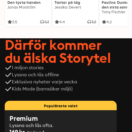
Den tysta handen
Tanter på tåg
Pauline Dunker 
Jonas Moström
Jessika Devert
den sista sanni
Tony Fischier
3.5
4.4
4.2
Därför kommer
du älska Storytel
1 miljon stories
Lyssna och läs offline
Exklusiva nyheter varje vecka
Kids Mode (barnsäker miljö)
Populäraste valet
Premium
Lyssna och läs ofta.
169 kr