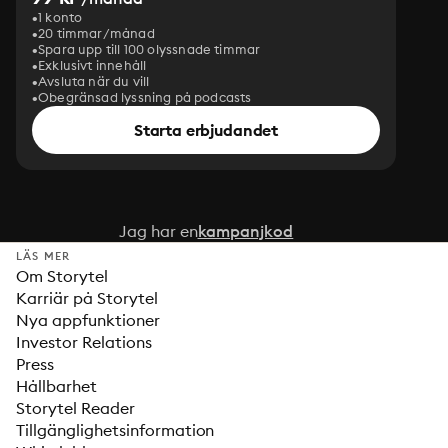
1 konto
20 timmar/månad
Spara upp till 100 olyssnade timmar
Exklusivt innehåll
Avsluta när du vill
Obegränsad lyssning på podcasts
Starta erbjudandet
Jag har en
kampanjkod
LÄS MER
Om Storytel
Karriär på Storytel
Nya appfunktioner
Investor Relations
Press
Hållbarhet
Storytel Reader
Tillgänglighetsinformation