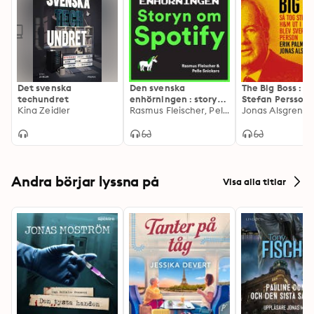
Det svenska
Den svenska
The Big Boss : S
techundret
enhörningen : storyn
Stefan Persson
Kina Zeidler
om Spotify
Rasmus Fleischer, Pelle Snickars
ut i världen och
Sveriges rikaste
person
Andra börjar lyssna på
Visa alla titlar