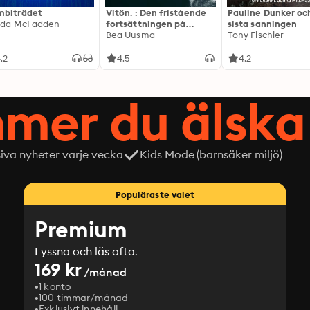
biträdet
Vitön. : Den fristående
Pauline Dunker oc
ida McFadden
fortsättningen på
sista sanningen
Expeditionen
Bea Uusma
Tony Fischier
.2
4.5
4.2
mer du älska 
siva nyheter varje vecka
Kids Mode (barnsäker miljö)
Populäraste valet
Premium
Lyssna och läs ofta.
169 kr
/månad
1 konto
100 timmar/månad
Exklusivt innehåll