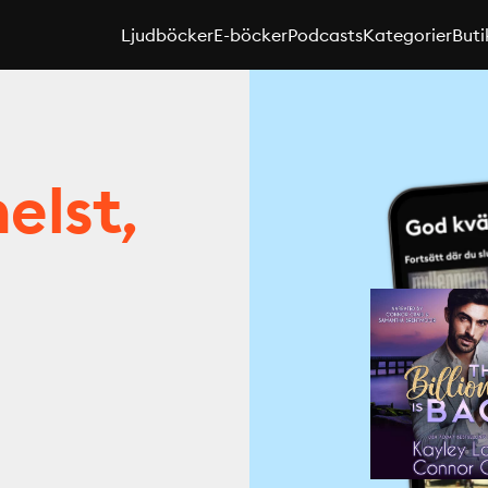
Ljudböcker
E-böcker
Podcasts
Kategorier
Buti
elst,