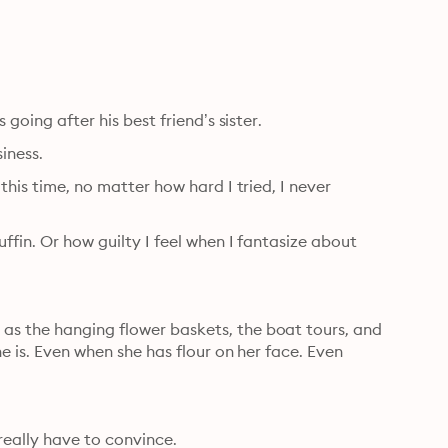
 going after his best friend’s sister.
iness.
this time, no matter how hard I tried, I never 
ffin. Or how guilty I feel when I fantasize about 
as the hanging flower baskets, the boat tours, and 
e is. Even when she has flour on her face. Even 
I’ve got her brother’s approval, but now it’s Claire that I really have to convince. 