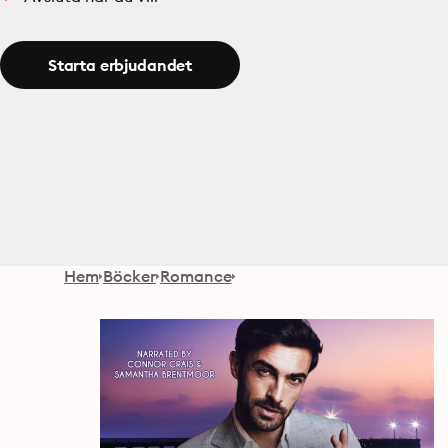
Starta erbjudandet
Hem
Böcker
Romance