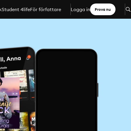
k
Student 4life
För författare
Logga in
Prova nu