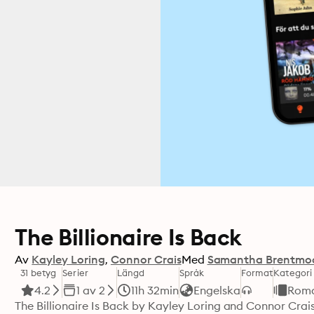
The Billionaire Is Back
Av
Kayley Loring
Connor Crais
Med
Samantha Brentmo
31 betyg
Serier
Längd
Språk
Format
Kategori
4.2
1 av 2
11h 32min
Engelska
Rom
The Billionaire Is Back by Kayley Loring and Connor Crai