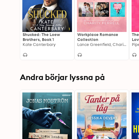
Shucked: The Loew
Workplace Romance
The
Brothers, Book 1
Collection
Lov
Kate Canterbary
Lance Greenfield, Charity Ferrell
1
Pip
Andra börjar lyssna på