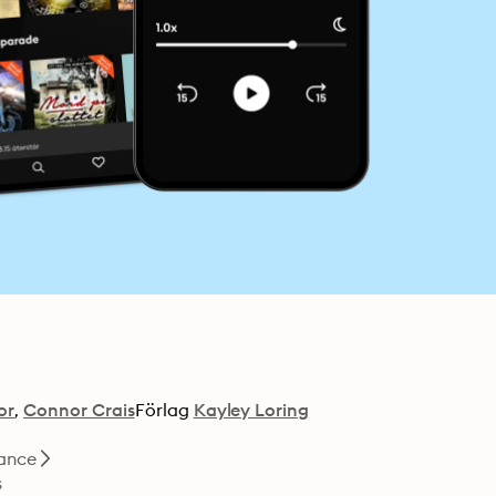
or
Connor Crais
Förlag
Kayley Loring
ance
s