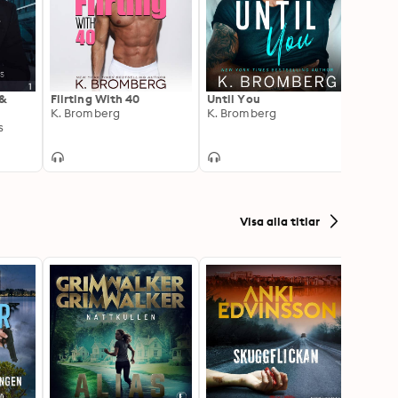
 &
Flirting With 40
Until You
Then 
K. Bromberg
K. Bromberg
K. Br
s
Visa alla titlar