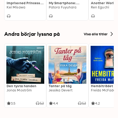
Imprisoned Princess
My Smartphone:
Another World 
Dreams of Another
Kei Misawa
Volume 1: In Another
Patora Fuyuhara
My Absurd Skill:
Ren Eguchi
Chance!: Reset! The
World with My
Volume 7: Red 
Imprisoned Princess
Smartphone, Book 1
Steak and the
Dreams of Another
Creator God's
Chance!, Book 1
Judgement
Andra börjar lyssna på
Visa alla titlar
Den tysta handen
Tanter på tåg
Hembiträdet
Jonas Moström
Jessika Devert
Freida McFadde
3.5
4.4
4.2