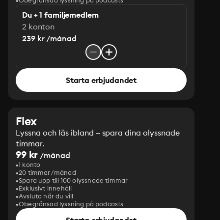
Obegränsad lyssning på podcasts
Du + 1 familjemedlem
2 konton
239 kr /månad
Starta erbjudandet
Flex
Lyssna och läs ibland – spara dina olyssnade
timmar.
99 kr
/månad
1 konto
20 timmar/månad
Spara upp till 100 olyssnade timmar
Exklusivt innehåll
Avsluta när du vill
Obegränsad lyssning på podcasts