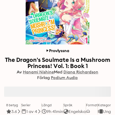
Provlyssna
The Dragon's Soulmate Is a Mushroom
Princess! Vol. 1: Book 1
Av
Hanami Nishine
Med
Diana Richardson
Förlag
Podium Audio
8 betyg
Serier
Längd
Språk
Format
Kategori
3.6
1 av 4
9h 41min
Engelska
Unga 