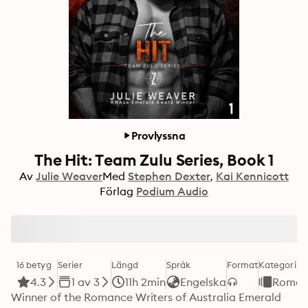
Provlyssna
The Hit: Team Zulu Series, Book 1
Av
Julie Weaver
Med
Stephen Dexter
Kai Kennicott
Förlag
Podium Audio
16 betyg
Serier
Längd
Språk
Format
Kategori
4.3
1 av 3
11h 2min
Engelska
Roman
Winner of the Romance Writers of Australia Emerald 