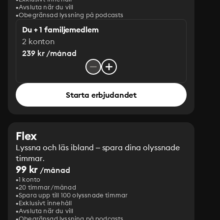
Avsluta när du vill
Obegränsad lyssning på podcasts
Du + 1 familjemedlem
2 konton
239 kr /månad
Starta erbjudandet
Flex
Lyssna och läs ibland – spara dina olyssnade
timmar.
99 kr
/månad
1 konto
20 timmar/månad
Spara upp till 100 olyssnade timmar
Exklusivt innehåll
Avsluta när du vill
Obegränsad lyssning på podcasts