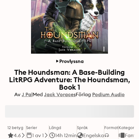
Provlyssna
The Houndsman: A Base-Building
LitRPG Adventure: The Houndsman,
Book 1
Av
J Pal
Med
Jack Voraces
Förlag
Podium Audio
12 betyg
Serier
Längd
Språk
Format
Kategori
4.6
1 av 1
14h 12min
Engelska
Fanta