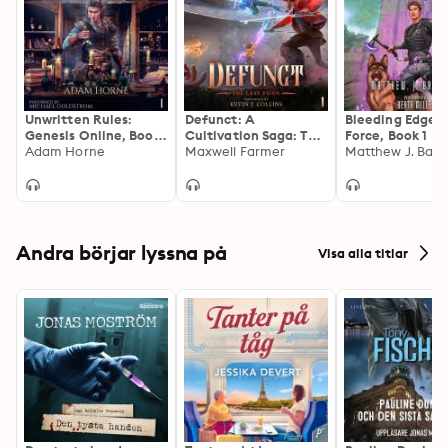
Unwritten Rules:
Defunct: A
Bleeding Edge:
Genesis Online, Book
Cultivation Saga: The
Force, Book 1
1
Adam Horne
Last Psion, Book 1
Maxwell Farmer
Matthew J. Barb
Andra börjar lyssna på
Visa alla titlar