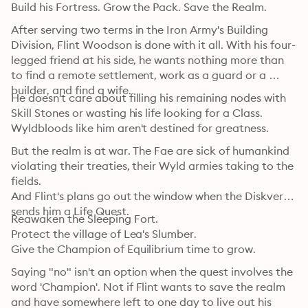
Build his Fortress. Grow the Pack. Save the Realm.
After serving two terms in the Iron Army's Building 
Division, Flint Woodson is done with it all. With his four-
legged friend at his side, he wants nothing more than 
to find a remote settlement, work as a guard or a 
builder, and find a wife.
He doesn't care about filling his remaining nodes with 
Skill Stones or wasting his life looking for a Class. 
Wyldbloods like him aren't destined for greatness.
But the realm is at war. The Fae are sick of humankind 
violating their treaties, their Wyld armies taking to the 
fields.

And Flint's plans go out the window when the Diskverse 
sends him a Life Quest.
Reawaken the Sleeping Fort.

Protect the village of Lea's Slumber.

Give the Champion of Equilibrium time to grow.
Saying "no" isn't an option when the quest involves the 
word 'Champion'. Not if Flint wants to save the realm 
and have somewhere left to one day to live out his 