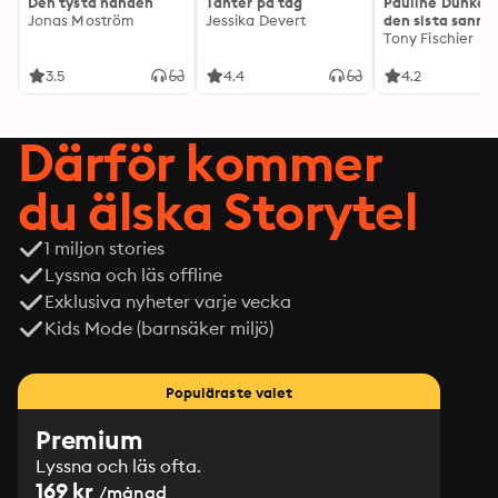
Den tysta handen
Tanter på tåg
Pauline Dunker 
Jonas Moström
Jessika Devert
den sista sanni
Tony Fischier
3.5
4.4
4.2
Därför kommer
du älska Storytel
1 miljon stories
Lyssna och läs offline
Exklusiva nyheter varje vecka
Kids Mode (barnsäker miljö)
Populäraste valet
Premium
Lyssna och läs ofta.
169 kr
/månad