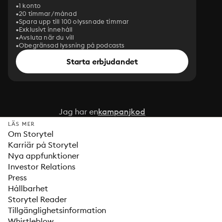
1 konto
20 timmar/månad
Spara upp till 100 olyssnade timmar
Exklusivt innehåll
Avsluta när du vill
Obegränsad lyssning på podcasts
Starta erbjudandet
Jag har en
kampanjkod
LÄS MER
Om Storytel
Karriär på Storytel
Nya appfunktioner
Investor Relations
Press
Hållbarhet
Storytel Reader
Tillgänglighetsinformation
Whistleblow