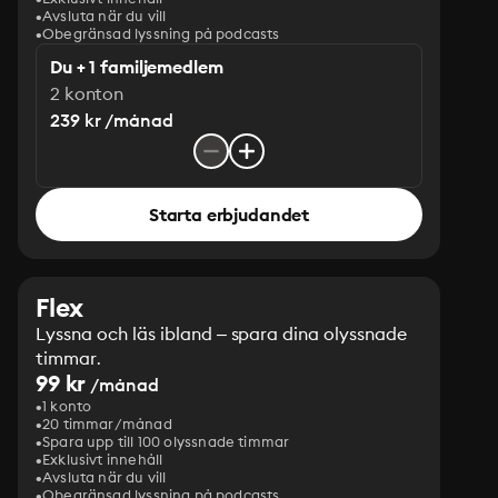
Avsluta när du vill
Obegränsad lyssning på podcasts
Du + 1 familjemedlem
2 konton
239 kr /månad
Starta erbjudandet
Flex
Lyssna och läs ibland – spara dina olyssnade
timmar.
99 kr
/månad
1 konto
20 timmar/månad
Spara upp till 100 olyssnade timmar
Exklusivt innehåll
Avsluta när du vill
Obegränsad lyssning på podcasts