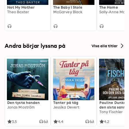
The Lake House—the gripping psychological thriller by 
Not My Mother
The Baby I Stole
The Home
the bestselling author of The Stepfather.
Theo Baxter
McGarvey Black
Sally-Anne Mart
Andra börjar lyssna på
Visa alla titlar
Den tysta handen
Tanter på tåg
Pauline Dunker 
Jonas Moström
Jessika Devert
den sista sanni
Tony Fischier
3.5
4.4
4.2