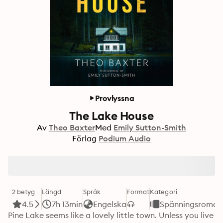
Provlyssna
The Lake House
Av
Theo Baxter
Med
Emily Sutton-Smith
Förlag
Podium Audio
2 betyg
Längd
Språk
Format
Kategori
4.5
7h 13min
Engelska
Spänningsroman
Pine Lake seems like a lovely little town. Unless you live 