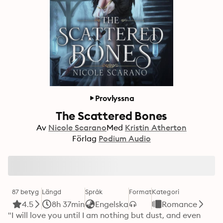
Provlyssna
The Scattered Bones
Av
Nicole Scarano
Med
Kristin Atherton
Förlag
Podium Audio
87 betyg
Längd
Språk
Format
Kategori
4.5
8h 37min
Engelska
Romance
"I will love you until I am nothing but dust, and even 