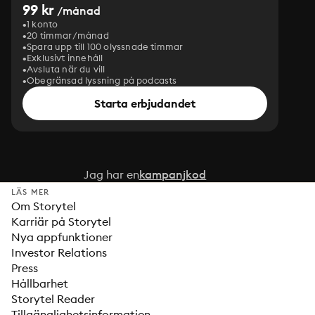
99 kr
/månad
1 konto
20 timmar/månad
Spara upp till 100 olyssnade timmar
Exklusivt innehåll
Avsluta när du vill
Obegränsad lyssning på podcasts
Starta erbjudandet
Jag har en
kampanjkod
LÄS MER
Om Storytel
Karriär på Storytel
Nya appfunktioner
Investor Relations
Press
Hållbarhet
Storytel Reader
Tillgänglighetsinformation