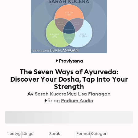
Provlyssna
The Seven Ways of Ayurveda:
Discover Your Dosha, Tap Into Your
Strength
Av
Sarah Kucera
Med
Lisa Flanagan
Förlag
Podium Audio
1 betyg
Längd
Språk
Format
Kategori