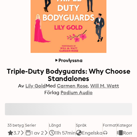
Provlyssna
Triple-Duty Bodyguards: Why Choose
Standalones
Av
Lily Gold
Med
Carmen Rose
Will M. Watt
Förlag
Podium Audio
33 betyg
Serier
Längd
Språk
Format
Kategori
3.7
1 av 2
11h 57min
Engelska
Roma