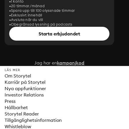
1 konto
20 timmar/månad
Spara upp till 100 olyssnade timmar
Exklusivt innehåll
Avsluta när du vill
Obegränsad lyssning på podcasts
Starta erbjudandet
Jag har en
kampanjkod
LÄS MER
Om Storytel
Karriär på Storytel
Nya appfunktioner
Investor Relations
Press
Hållbarhet
Storytel Reader
Tillgänglighetsinformation
Whistleblow