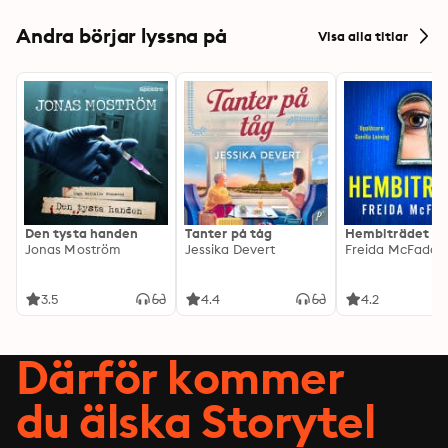
Andra börjar lyssna på
Visa alla titlar
Den tysta handen
Tanter på tåg
Hembiträdet
Jonas Moström
Jessika Devert
Freida McFadde
3.5
4.4
4.2
Därför kommer
du älska Storytel