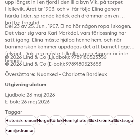
upp längst in i en fjord i den lilla byn Vik, på torpet 
Hellevik. Året är 1903, och vi får följa Elina genom 
hårda tider, spirande kärlek och drömmar om en 
bättre framtid.
Del 23 av 25. Juni, 1907. Elina hör någon ropa i skogen. 
Det visar sig vara Kari Markdal, vars förlossning har 
satt igång. Elina måste hjälpa henne hem, och när 
barnmorskan kommer uppdagas det att barnet ligger 
felvänt. Doktorn måste tillkallas, men Bjørnar är inte 
© 2026 Lind & Co (Ljudbok): 9789180523356
hemma.
© 2026 Lind & Co (E-bok): 9789180523653
Översättare: Nuanxed - Charlotte Bardieux
Utgivningsdatum
Ljudbok: 26 maj 2026
E-bok: 26 maj 2026
Taggar
Historisk roman
Norge
Kärlek
Hemligheter
Släktkrönika
Släktsaga
Familjedraman