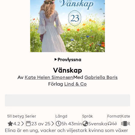
Provlyssna
Vänskap
Av
Kate Helen Simonsen
Med
Gabriella Boris
Förlag
Lind & Co
511 betyg
Serier
Längd
Språk
Format
Katego
4.2
23 av 25
5h 43min
Svenska
Ro
Elina är en ung, vacker och viljestark kvinna som växer 