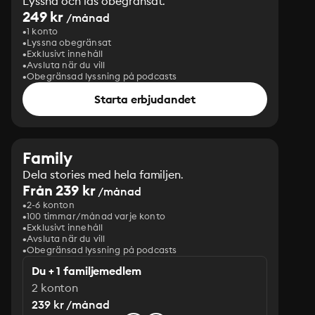
Lyssna och läs obegränsat.
249 kr
/månad
1 konto
Lyssna obegränsat
Exklusivt innehåll
Avsluta när du vill
Obegränsad lyssning på podcasts
Starta erbjudandet
Family
Dela stories med hela familjen.
Från 239 kr
/månad
2-6 konton
100 timmar/månad varje konto
Exklusivt innehåll
Avsluta när du vill
Obegränsad lyssning på podcasts
Du + 1 familjemedlem
2 konton
239 kr /månad