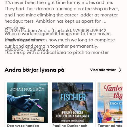
It's never been the right time for my mates and me. 
They had their dream of running a coffee shop in Ever, 
and I had mine climbing the career ladder at monster 
headquarters. Ambition has kept us apart for 
centuries.

© 2025 Podium Audio (Ljudbok): 9798895399842
When a work assignment brings me to their haven, 
proximity reinforces how much we long to complete 
Utgivningsdatum
our bond and remain together permanently.

Ljudbok: 1 april 2025
I come up with a radical idea to pitch to monster 
headquarters, an idea that'll solve not only my long-
distance relationship problem, but the same problem 
Andra börjar lyssna på
Visa alla titlar
for thousands of other monsters. But first, I have to 
convince my evil boss of the benefits to my plan. If I 
can't get her on board, I could lose more than my job. 
Pietro and Alessandro tire of us being apart. They want 
full-time commitment. They deserve happiness.

It's now or never for our love. Wish me luck.

Victory for Vampires is an MMF novella set in the world 
of Haven Ever After. It takes place after the events of 
book four, but doesn't need to be listened to in any 
Den tysta handen
Pauline Dunker och
Tanter på tåg