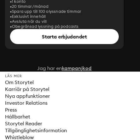
1 konto
20 timmar/månad
Spara upp till 100 olyssnade timmar
Exklusivt innehåll
Avsluta när du vill
Obegränsad lyssning på podcasts
Starta erbjudandet
Jag har en
kampanjkod
LÄS MER
Om Storytel
Karriär på Storytel
Nya appfunktioner
Investor Relations
Press
Hållbarhet
Storytel Reader
Tillgänglighetsinformation
Whistleblow