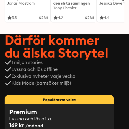
particular order to be enjoyed.
Jonas Moström
den sista sanningen
Jessika Devert
Tony Fischier
3.5
4.2
4.4
Därför kommer
du älska Storytel
1 miljon stories
Lyssna och läs offline
Exklusiva nyheter varje vecka
Kids Mode (barnsäker miljö)
Populäraste valet
Premium
Lyssna och läs ofta.
169 kr
/månad