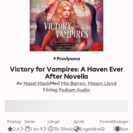
Provlyssna
Victory for Vampires: A Haven Ever
After Novella
Av
Hazel Mack
Med
Mia Barron
Mason Lloyd
Förlag
Podium Audio
8 betyg
Serier
Längd
Språk
Format
Kategori
2.6
1 av 9
3h 39min
Engelska
Roma