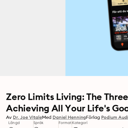
Zero Limits Living: The Three 
Achieving All Your Life's Goa
Av
Dr. Joe Vitale
Med
Daniel Henning
Förlag
Podium Aud
Längd
Språk
Format
Kategori