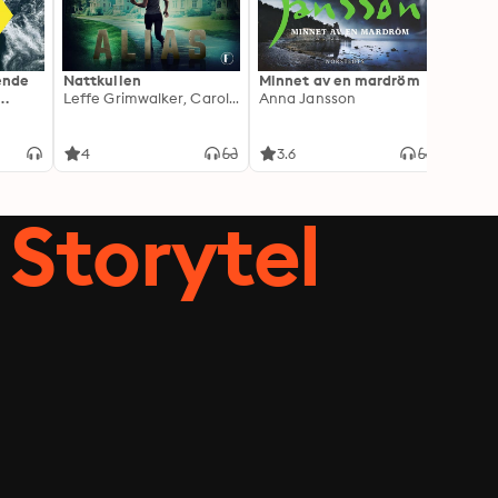
ående
Nattkullen
Minnet av en mardröm
Skugg
Leffe Grimwalker, Caroline Grimwalker
Anna Jansson
Anki 
4
3.6
4.3
Storytel