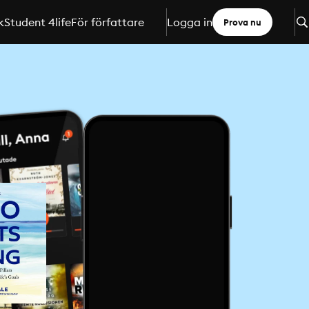
k
Student 4life
För författare
Logga in
Prova nu