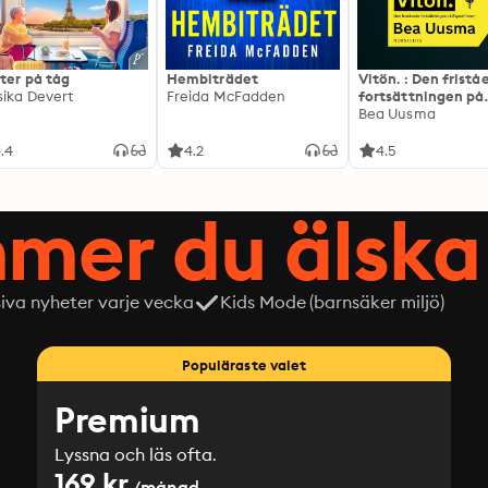
ter på tåg
Hembiträdet
Vitön. : Den frist
sika Devert
Freida McFadden
fortsättningen på
Expeditionen
Bea Uusma
.4
4.2
4.5
mer du älska 
siva nyheter varje vecka
Kids Mode (barnsäker miljö)
Populäraste valet
Premium
Lyssna och läs ofta.
169 kr
/månad