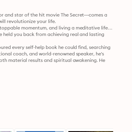
r and star of the hit movie The Secret—comes a 
l revolutionize your life.

stoppable momentum, and living a meditative life. 
e held you back from achieving real and lasting 
oured every self-help book he could find, searching 
ational coach, and world-renowned speaker, he's 
th material results and spiritual awakening. He 
icism, and wants to share them with the world.

 possibilities. With Dr. Vitale's easy-to-understand 
esults, you'll build a foundation of easy, 
ife you've always desired.

approach to living.