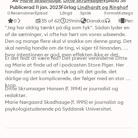
Av
Marie Skadhauge
Ditte Skrumsager
Episod
35
Publicerad
11 jan. 2023
Förlag
Lindhardt og Ringhof
0 Recensioner
Episod
Längd
Språk
Format
Kategori
0
35 of 62
29min
Danska
Perso
"Jeg har aldrig tænkt på dig som tyk". Sådan lyder en 
af de sætninger, vi ofte har hørt om vores udseende. 
Den og mange flere skal vi snakke om denne gang. Det 
skal nemlig handle om de ting, vi siger til hinanden, 
hvor intentionen er god, men effekten ikke er det.
Er det fedt at være fed? Det prøver veninderne Ditte 
og Marie at finde ud af i podcasten Store Piger. Her 
handler det om at være tyk og alt det gode, det 
dårlige og det komplicerede, der følger med en stor 
krop.
Ditte Skrumsager Hansen (f. 1994) er journalist og 
redaktør.

Marie Nørgaard Skadhauge (f. 1995) er journalist og 
psykologistuderende på Syddansk Universitet.