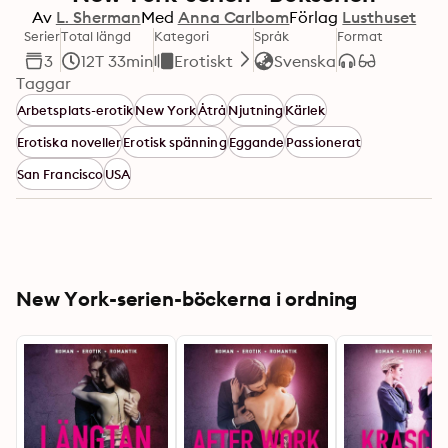
Av
L. Sherman
Med
Anna Carlbom
Förlag
Lusthuset
Serier
Total längd
Kategori
Språk
Format
3
12T 33min
Erotiskt
Svenska
Taggar
Arbetsplats-erotik
New York
Åtrå
Njutning
Kärlek
Erotiska noveller
Erotisk spänning
Eggande
Passionerat
San Francisco
USA
New York-serien-böckerna i ordning