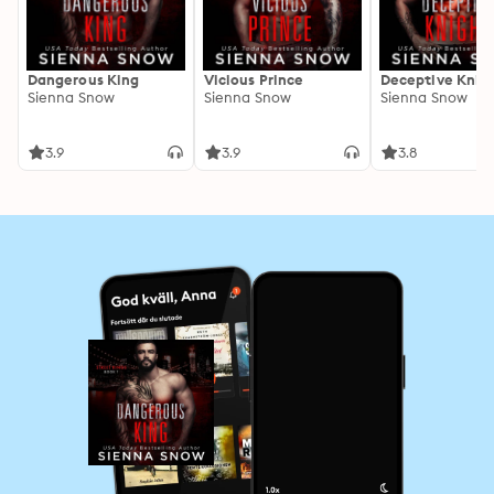
Dangerous King
Vicious Prince
Deceptive Knig
Sienna Snow
Sienna Snow
Sienna Snow
3.9
3.9
3.8