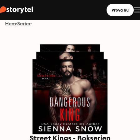
Prova nu
Hem
Serier
Street Kings - Bokserien