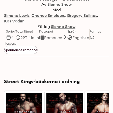
Av
Sienna Snow
Med
Simone Lewis
Chance Smolders
Gregory Salinas
Kas Vadim
Förlag
Sienna Snow
Serier
Total längd
Kategori
Språk
Format
4
29T 41min
Romance
Engelska
Taggar
Spännande romance
Street Kings-böckerna i ordning