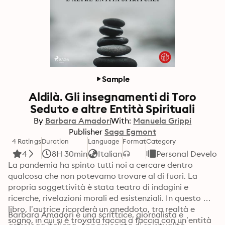
Sample
Aldilà. Gli insegnamenti di Toro
Seduto e altre Entità Spirituali
By
Barbara Amadori
With:
Manuela Grippi
Publisher
Saga Egmont
4 Ratings
Duration
Language
Format
Category
4
8H 30min
Italian
Personal Develop
La pandemia ha spinto tutti noi a cercare dentro 
qualcosa che non potevamo trovare al di fuori. La 
propria soggettività è stata teatro di indagini e 
ricerche, rivelazioni morali ed esistenziali. In questo 
libro, l’autrice ricorderà un aneddoto, tra realtà e 
Barbara Amadori è una scrittrice, giornalista e 
sogno, in cui si è trovata faccia a faccia con un’entità 