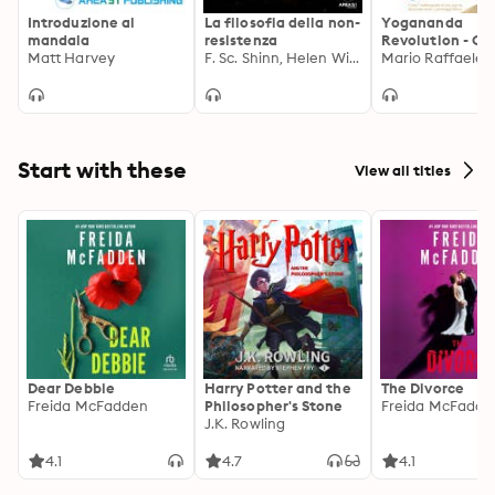
Introduzione al
La filosofia della non-
Yogananda
mandala
resistenza
Revolution - C
Matt Harvey
F. Sc. Shinn, Helen Wilmans
Autobiografia d
yogi ha illumin
artisti e person
famosi
Start with these
View all titles
Dear Debbie
Harry Potter and the
The Divorce
Freida McFadden
Philosopher's Stone
Freida McFadde
J.K. Rowling
4.1
4.7
4.1