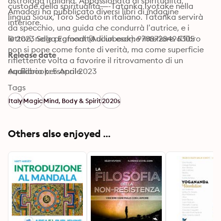
astrologa italiana. Appassionata di spiritualità, 
custode della spiritualità—-Tatanka Iyotake nella 
Amadori ha pubblicato diversi libri di indagine 
lingua Sioux, Toro Seduto in italiano. Tatanka servirà 
interiore.
da specchio, una guida che condurrà l’autrice, e i 
lettori, nelle profondità di un esame interiore. Il libro 
© 2023 Saga Egmont (Audiobook): 9788728496305
non si pone come fonte di verità, ma come superficie 
Release date
riflettente volta a favorire il ritrovamento di un 
equilibrio personale.
Audiobook: 5 April 2023
Tags
Italy
Magic
Mind, Body & Spirit
2020s
Others also enjoyed ...