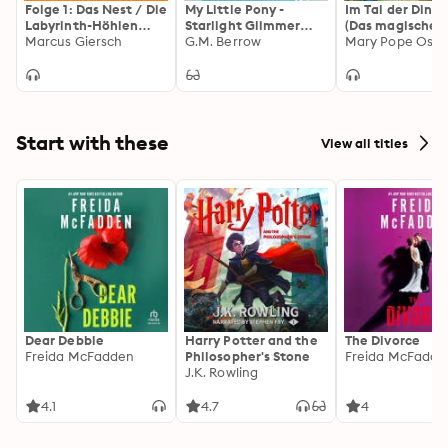
Folge 1: Das Nest / Die
My Little Pony -
Im Tal der Dinos
Labyrinth-Höhlen
Starlight Glimmer
(Das magische
(Das Original-Hörspiel
Marcus Giersch
und das geheime
G.M. Berrow
Baumhaus 1)
Mary Pope Osb
zur Serie)
Zimmer
Start with these
View all titles
Dear Debbie
Harry Potter and the
The Divorce
Freida McFadden
Philosopher's Stone
Freida McFadde
J.K. Rowling
4.1
4.7
4