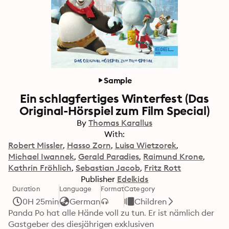
Sample
Ein schlagfertiges Winterfest (Das
Original-Hörspiel zum Film Special)
By
Thomas Karallus
With:
Robert Missler
Hasso Zorn
Luisa Wietzorek
Michael Iwannek
Gerald Paradies
Raimund Krone
Kathrin Fröhlich
Sebastian Jacob
Fritz Rott
Publisher
Edelkids
Duration
Language
Format
Category
0H 25min
German
Children
Panda Po hat alle Hände voll zu tun. Er ist nämlich der 
Gastgeber des diesjährigen exklusiven 