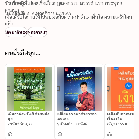
จากชายผู้ที่ไม่เคยเชื่อเรื่องกฎแห่งกรรม สวรรค์ นรก พระพุทธ
วันเปิดตัว
ศาสนา 

หนังสือเสียง: 6 พฤศจิกายน 2563
เมื่อได้รับโอกาสให้ไปพบเจอกับความน่าตื่นตาตื่นใจ ความเศร้าโศก
เสียใจ และประสบการณ์ที่เหนือจินตนาการ 

แท็ก
พัฒนาตัวเอง
พุทธศาสนา
ทำให้เขาได้รับรู้และเข้าใจ ความจริงและเป็นไปของ จักรวาล 
ดวงดาว มนุษย์ เทวดา และสวรรพสัตว์ทั้งหลาย ที่เปลี่ยนแปลง
ความคิดความเชื่อของเขาไปอย่างสิ้นเชิง 

คนอื่นก็สนุก...
ร่วมเดินทางไปกับเขา เพื่อไขปริศนาในใจของคุณ และค้นพบภารกิจ
ที่คุณหลงลืมไปว่าต้องทำก่อนตาย
เพิ่มกำลังทรัพย์ ด้วยพลัง
เปลี่ยนวาสนาด้วยวาจา
เคล็ดลับจากพระพุ
สุข
ตนเอง
เรื่อง เงิน
อานันท์ ชินบุตร
วุฒิพงศ์ ถายะพิงศ์
ณัฐพบธรรม