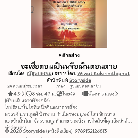
ตัวอย่าง
จะเชื่อตอนเป็นหรือเห็นตอนตาย
เขียนโดย
ณัฐพบธรรม
บรรยายโดย:
Wiwat Kulsirinithiphat
สำนักพิมพ์
Storyside
24 คะแนน
ระยะเวลา
ภาษา
รูปแบบ
คอลเลกชัน
4.9
8 ชม. 49 น.
ไทย
พัฒนาตนเอง
(เรียบเรียงจากเรื่องจริง) 

ไขปริศนาในใจที่เหนือจินตนาการเรื่อง 

สวรรค์ นรก ภูตผี นิพพาน กำเนิดของมนุษย์ โลก จักรวาล 

และวันสิ้นโลก จักรวาลถูกทำลาย รวมถึงภารกิจลับที่คุณลืมว่าต้อง
ทำก่อนตาย 

© 2020 Storyside (หนังสือเสียง): 9789152126813