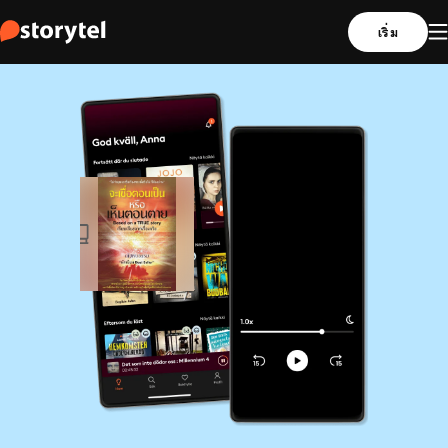
เริ่ม