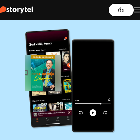
เริ่ม