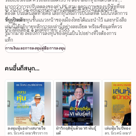
มากกว่าการปรับลดลงของค่า PE สาม ดูคุณภาพของบริษัทที่จะ
© 2020 Se-education (หนังสือเสียง): 5524100001415
ต้องดี ประเด็นสุดท้ายคือ เลือกหุ้นที่มีการปันผลที่ดี นี่เป็นหลักการ 
ที่กูรูการลงทุนชั้นแนวหน้าของเมืองไทยได้แนะนำไว้ และหนังสือ
วันเปิดตัว
เล่มนี้ได้อธิบายหลักการเหล่านี้อย่างละเอียด พร้อมข้อมูลที่ควร
หนังสือเสียง: 6 พฤศจิกายน 2563
รู้มากมาย เพื่อให้การลงทุนของคุณเป็นไปอย่างที่ใจต้องการ
แท็ก
การเงินและการลงทุน
คู่มือการลงทุน
คนอื่นก็สนุก...
ลงทุนหุ้นอย่างสบายใจ
ฝ่าวิกฤติหุ้นด้วย VI พันธุ์
เล่นหุ้นในปีทอง
ดร. นิเวศน์ เหมวชิรวรากร
แท้
ดร. นิเวศน์ เหมวชิ