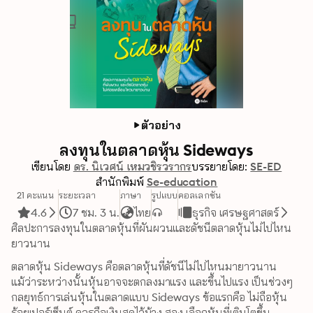
ตัวอย่าง
ลงทุนในตลาดหุ้น Sideways
เขียนโดย
ดร. นิเวศน์ เหมวชิรวรากร
บรรยายโดย:
SE-ED
สำนักพิมพ์
Se-education
21 คะแนน
ระยะเวลา
ภาษา
รูปแบบ
คอลเลกชัน
4.6
7 ชม. 3 น.
ไทย
ธุรกิจ เศรษฐศาสตร์
ศิลปะการลงทุนในตลาดหุ้นที่ผันผวนและดัชนีตลาดหุ้นไม่ไปไหน
ยาวนาน
ตลาดหุ้น Sideways คือตลาดหุ้นที่ดัชนีไม่ไปไหนมายาวนาน 
แม้ว่าระหว่างนั้นหุ้นอาจจะตกลงมาแรง และขึ้นไปแรง เป็นช่วงๆ 
กลยุทธ์การเล่นหุ้นในตลาดแบบ Sideways ข้อแรกคือ ไม่ถือหุ้น
ร้อยเปอร์เซ็นต์ ควรถือเงินสดไว้บ้าง สอง เลือกหุ้นที่เติบโตขึ้น