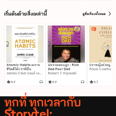
Terrence Murphy is coming for whoever has 
orchestrated fifty-six years of bloodshed and 
slaughter, and Hell itself is coming with him.
เริ่มต้นด้วยสิ่งเหล่านี้
ดูชื่อเรื่องทั้งหมด
Atomic Habits เพราะ
พ่อรวยสอนลูก : Rich
ปราชญ์แห่งธนู
ชีวิตดีได้กว่าที่เป็น
Dad Poor Dad
Paulo Coelho
James Clear (เจมส์ เคลียร์)
Robert T. Kiyosaki
4.9
4.9
4.7
ทุกที่ ทุกเวลากับ
Storytel: