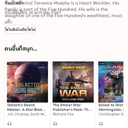
Rear Admiral Terrence Murphy is a Heart Worlder. His 
วันเปิดตัว
family is part of the Five Hundred. His wife is the 
หนังสือเสียง: 16 มกราคม 2567
daughter of one of the Five Hundred's wealthiest, most 
powerful industrialists. His sons and his daughter can 
แท็ก
easily avoid military service, and political power is his 
ไซไฟดิสโทเปีย
ไซไฟ
for the taking. There is no end to how high he can rise in 
the Republic's power structure.

All he has to do is successfully complete a risk-free 
คนอื่นก็สนุก...
military "governorship" in the backwater Fringe System 
of New Dublin without rocking the boat. But the 
people sending him to New Dublin have miscalculated 
because Terrence Murphy is a man who believes in 
honor. He believes in duty—in common decency and 
responsibility. He believes there are dark and 
dangerous secrets behind the façade of what 
"everyone knows."

Terrence Murphy intends to meet those responsibilities, 
Galactic Sword
The Ember War:
Exiled to Glory:
to unearth those secrets, and he doesn't much care 
Master: A Star Blade
Publisher's Pack: The
Morningstar, Bo
Story
J.N. Chaney, Scott Moon
Ember War, Books 1-2
Richard Fox
Christopher G. N
what the Five Hundred want. He intends to put a stop 
to the killing.
