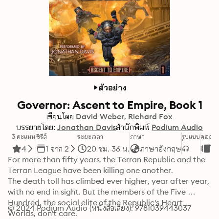
ตัวอย่าง
Governor: Ascent to Empire, Book 1
เขียนโดย
David Weber
Richard Fox
บรรยายโดย:
Jonathan Davis
สำนักพิมพ์
Podium Audio
3 คะแนน
ซีรีส์
ระยะเวลา
ภาษา
รูปแบบ
คอลเล
4
1 จาก 2
20 ชม. 36 น.
ภาษาอังกฤษ
ไซ
For more than fifty years, the Terran Republic and the 
Terran League have been killing one another.

The death toll has climbed ever higher, year after year, 
with no end in sight. But the members of the Five 
Hundred, the social elite of the Republic's Heart 
© 2024 Podium Audio (หนังสือเสียง): 9781039443037
Worlds, don't care.
