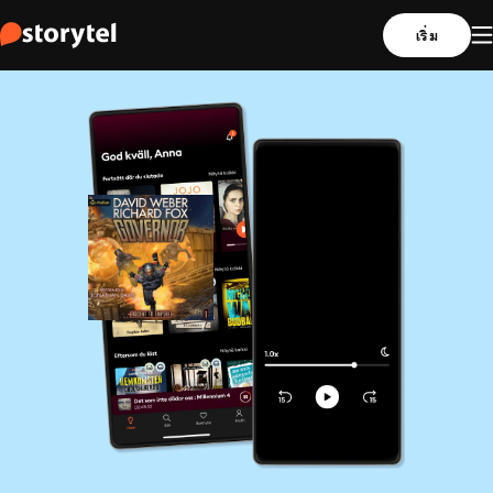
เริ่ม