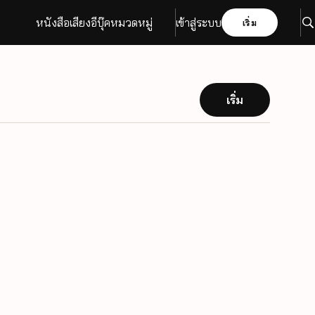
หนังสือเสียง
อีบุ๊ค
หมวดหมู่
เข้าสู่ระบบ
เริ่ม
เริ่ม