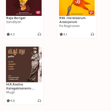
Raja Berigai
RSS -Varalaarum
Sandilyan
Arasiyalum
Pa Raghavan
4.3
4.1
M.R.Radha
Kalagakkaranin
kadhai
Mugil
4.8