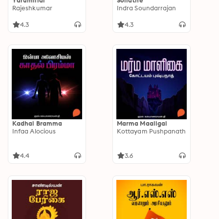
Yarumillai
Sollathe
Rajeshkumar
Indra Soundarrajan
4.3
4.3
Kadhal Bramma
Marma Maaligai
Infaa Alocious
Kottayam Pushpanath
4.4
3.6